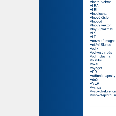
Vlastní vektor
VLBA
VLBI
Vlnoplocha
Vlnové číslo
Vlnovod
Vlnový vektor
Vlny v plazmatu
VLS
VLT
Vmrznuté magnet
Vnitřní Slunce
Vodík
Vodivostní pás
Vodní plazma
Volatilní
Voxel
Voyager
VPR
Vstřícné paprsky
Vůně
VVER
Výchoz
Vysokofrekvenčn
Vysokoteplotní s