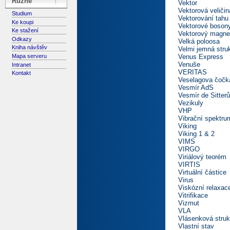
Různé
Vektor
Vektorová veličin
Studium
Vektorování tahu
Ke koupi
Vektorové boson
Ke stažení
Vektorový magne
Odkazy
Velká poloosa
Kniha návštěv
Velmi jemná stru
Venus Express
Mapa serveru
Venuše
Intranet
VERITAS
Kontakt
Veselagova čočk
Vesmír AdS
Vesmír de Sitter
Vezikuly
VHP
Vibrační spektru
Viking
Viking 1 & 2
VIMS
VIRGO
Viriálový teorém
VIRTIS
Virtuální částice
Virus
Viskózní relaxac
Vitrifikace
Vizmut
VLA
Vlásenková struk
Vlastní stav