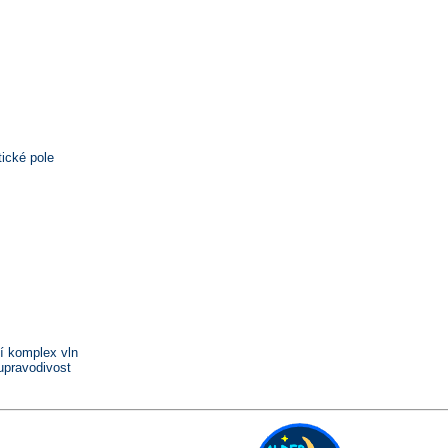
ické pole
í komplex vln
upravodivost