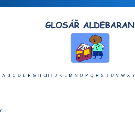
A
B
C
D
E
F
G
H
CH
I
J
K
L
M
N
O
P
Q
R
S
T
U
V
W
X
Y
y