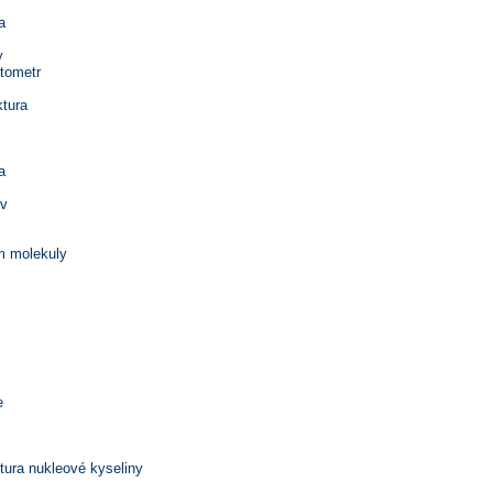
a
y
tometr
ktura
a
ův
m molekuly
e
tura nukleové kyseliny