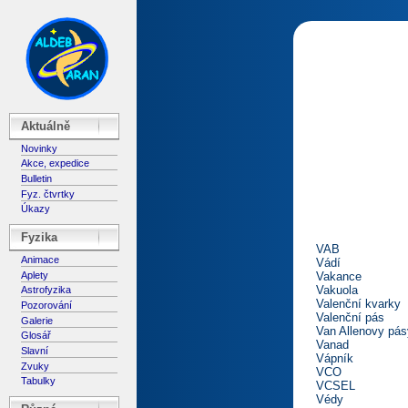
Aktuálně
Novinky
Akce, expedice
Bulletin
Fyz. čtvrtky
Úkazy
Fyzika
VAB
Animace
Vádí
Aplety
Vakance
Vakuola
Astrofyzika
Valenční kvarky
Pozorování
Valenční pás
Galerie
Van Allenovy pás
Glosář
Vanad
Slavní
Vápník
Zvuky
VCO
Tabulky
VCSEL
Védy