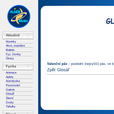
Aktuálně
Novinky
Akce, expedice
Bulletin
Fyz. čtvrtky
Úkazy
Valenční pás
– poslední (nejvyšší) pás, ve 
Fyzika
Zpět
Glosář
Animace
Aplety
Astrofyzika
Pozorování
Galerie
Glosář
Slavní
Zvuky
Tabulky