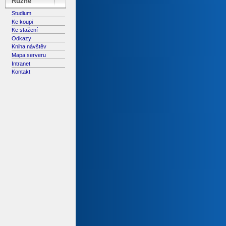
Různé
Studium
Ke koupi
Ke stažení
Odkazy
Kniha návštěv
Mapa serveru
Intranet
Kontakt