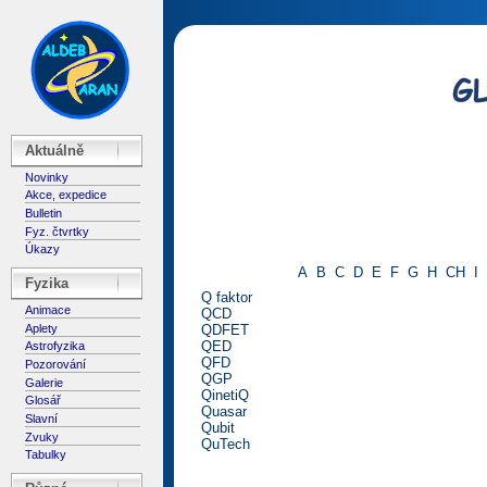
Aktuálně
Novinky
Akce, expedice
Bulletin
Fyz. čtvrtky
Úkazy
A
B
C
D
E
F
G
H
CH
I
Fyzika
Q faktor
Animace
QCD
Aplety
QDFET
QED
Astrofyzika
QFD
Pozorování
QGP
Galerie
QinetiQ
Glosář
Quasar
Slavní
Qubit
Zvuky
QuTech
Tabulky