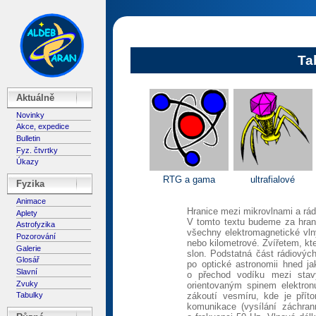
Ta
Aktuálně
Novinky
Akce, expedice
Bulletin
Fyz. čtvrtky
Úkazy
RTG a gama
ultrafialové
Fyzika
Animace
Hranice mezi mikrovlnami a rá
Aplety
V tomto textu budeme za hran
Astrofyzika
všechny elektromagnetické vln
Pozorování
nebo kilometrové. Zvířetem, kte
Galerie
slon. Podstatná část rádiovýc
Glosář
po optické astronomii hned j
Slavní
o přechod vodíku mezi stav
Zvuky
orientovaným spinem elektron
zákoutí vesmíru, kde je přít
Tabulky
komunikace (vysílání záchra