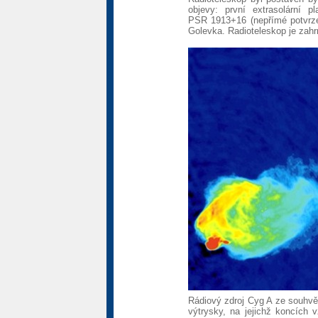
objevy: první extrasolární p
PSR 1913+16 (nepřímé potvrzen
Golevka. Radioteleskop je zah
Rádiový zdroj Cyg A ze souhvěz
výtrysky, na jejichž koncích 