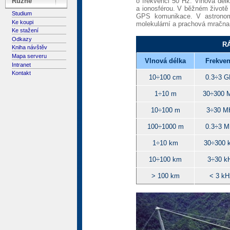
o frekvenci 50 Hz. Vlnová dé
Různé
a ionosférou. V běžném životě
Studium
GPS komunikace. V astronomi
Ke koupi
molekulární a prachová mračna 
Ke stažení
Odkazy
R
Kniha návštěv
Mapa serveru
Vlnová délka
Frekve
Intranet
Kontakt
10÷100 cm
0.3÷3 
1÷10 m
30÷300 
10÷100 m
3÷30 M
100÷1000 m
0.3÷3 
1÷10 km
30÷300 
10÷100 km
3÷30 k
> 100 km
< 3 kH