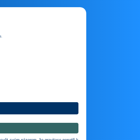
e.
, svět svým názorem, že gravitace nepatří k