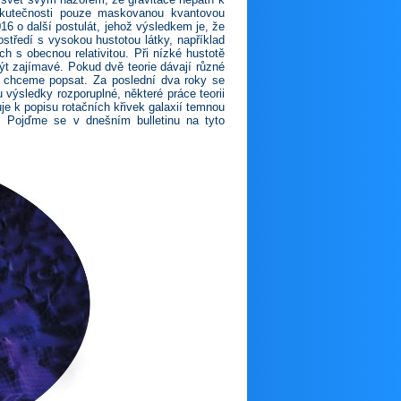
 skutečnosti pouze maskovanou kvantovou
016 o další postulát, jehož výsledkem je, že
ostředí s vysokou hustotou látky, například
h s obecnou relativitou. Při nízké hustotě
 být zajímavé. Pokud dvě teorie dávají různé
ež chceme popsat. Za poslední dva roky se
u výsledky rozporuplné, některé práce teorii
buje k popisu rotačních křivek galaxií temnou
. Pojďme se v dnešním bulletinu na tyto