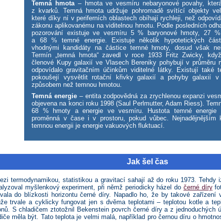
Temná hmota
– hmota ve vesmíru nebaryonové povahy, která
z kvarků. Temná hmota udržuje pohromadě svítící objekty ve
které díky ní v periferních oblastech obíhají rychleji, než odpoví
zákonu aplikovanému na viditelnou hmotu. Podle posledních odh
pozorování existuje ve vesmíru 5 % baryonové hmoty, 27 
a 68 % temné energie. Existuje několik hypotetických části
vhodnými kandidáty na částice temné hmoty, dosud však neb
Termín „temná hmota“ zavedl v roce 1933 Fritz Zwicky, když 
členové Kupy galaxií ve Vlasech Bereniky pohybují v průměru ry
odpovídalo gravitačním účinkům viditelné látky. Existují také t
pokoušejí vysvětlit rotační křivky galaxií a pohyby galaxií 
způsobem než temnou hmotou.
Temná energie
– entita zodpovědná za zrychlenou expanzi vesmí
objevena na konci roku 1998 (Saul Perlmutter, Adam Riess). Temn
68 % hmoty a energie ve vesmíru. Hustota temné energie 
proměnná v čase i v prostoru, pokud vůbec. Nejnadějnějším 
temnou energii je energie vakuových fluktuací.
Jak šel čas
zi termodynamikou, statistikou a gravitací sahají až do roku 1973. Tehdy i
lyzoval myšlenkový experiment, při němž periodicky házel do
černé díry
fo
ala do blízkosti horizontu černé díry. Napadlo ho, že by takové zařízení 
ůže trvale a cyklicky fungovat jen s dvěma teplotami – teplotou kotle a tep
onů. S chladičem ztotožnil Bekenstein povrch černé díry a z jednoduchých ú
adiče měla být. Tato teplota je velmi malá, například pro černou díru o hmot