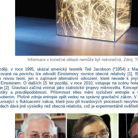
Informace v konečné oblasti nemůže být nekonečná. Zdroj: T
ději, v roce 1995, ukázal americký teoretik Ted Jacobson (*1954) z Mar
izované na povrchu lze odvodit Einsteinovy rovnice obecné relativity [1]. B
o novou teorii, jen o zajímavé alternativní odvození, které nevede k ji
 Einsteinem. O dalších 15 let později, v roce 2010, vstupuje na scénu hol
je [2]. Gravitaci začíná vnímat jako statistické projevy mikrosvěta. Koncep
istiky a pravděpodobnosti. Přítomnost těles mění rozložení entropie a
sobením. Plošné zdroje entropie opět vedou na správný gravitační zákon. V 
ouvisející s fluktuacemi vakua, které jsou při kvantových procesech nevyhnu
dech dává jiné výsledky než obecná relativita, což je experimentálně ověřitel