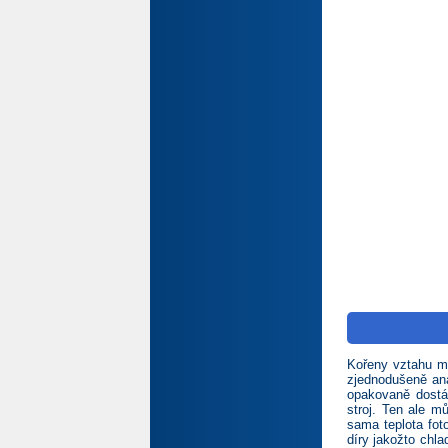
Kořeny vztahu me
zjednodušeně ana
opakovaně dostáv
stroj. Ten ale m
sama teplota fot
díry jakožto chl