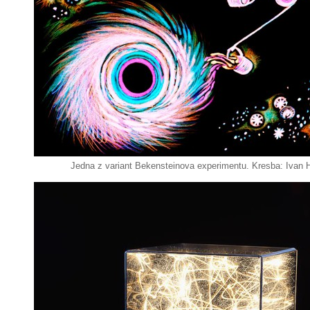
Jedna z variant Bekensteinova experimentu. Kresba: Ivan H