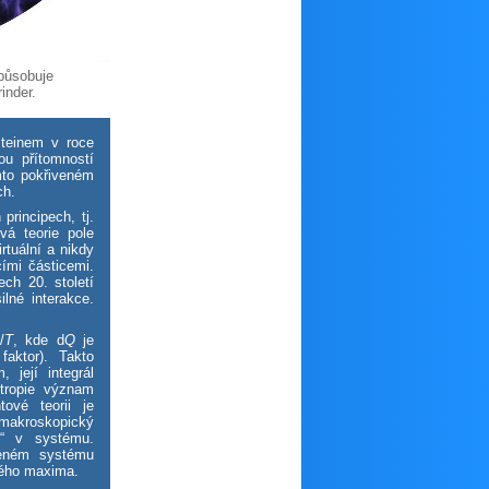
působuje
inder.
steinem v roce
ou přítomností
mto pokřiveném
ch.
principech, tj.
vá teorie pole
rtuální a nikdy
ími částicemi.
ech 20. století
ilné interakce.
Q
/
T
, kde d
Q
je
faktor). Takto
 její integrál
ntropie význam
tové teorii je
 makroskopický
u“ v systému.
řeném systému
vého maxima.