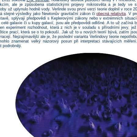
akcím, ale je způsobena statistickými projevy mikrosvěta a je tedy ve
doby už uplynulo hodně vody. Verlinde svou první verzi teorie doplnil v roce 2
vá stejné výsledky jako Newtonův gravitační zákon či
obecná relativita
. V pr
tavě, splývají předpovědi s Keplerovými zákony nebo v extrémních situacíc
u celé galaxie či u kupy galaxií, jsou ale předpovědi odlišné. A to už začíná
en experiment rozhodnout, která z nich je v souladu s přírodními jevy, j
ětice prací, která se o to pokouší. Jak už to u nových teorií bývá, zatím jso
yvracejí. Nejzajímavější ale je, že poslední varianta Verlindovy teorie nepotře
ohlo znamenat velký názorový posun při interpretaci stávajících měření
t podrobněji.