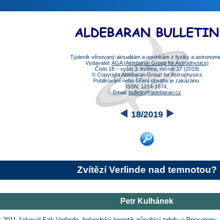
Týdeník věnovaný aktualitám a novinkám z fyziky a astronomi
Vydavatel:
AGA (Aldebaran Group for Astrophysics)
Číslo 18 – vyšlo 3. května, ročník 17 (2019)
© Copyright Aldebaran Group for Astrophysics
Publikování nebo šíření obsahu je zakázáno.
ISSN: 1214-1674,
Email:
bulletin@aldebaran.cz
18/2019
Zvítězí Verlinde nad temnotou?
Petr Kulhánek
ž 2011 šokoval
Erik Verlinde
, holandský teoretik působící tehdy v Princetonu