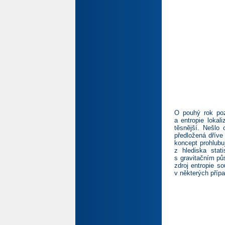
O pouhý rok poz
a entropie lokal
těsnější. Nešlo 
předložená dříve
koncept prohlubu
z hlediska stat
s gravitačním pů
zdroj entropie s
v některých přípa