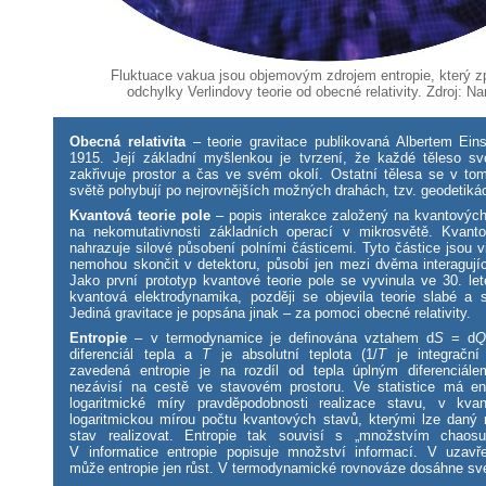
Fluktuace vakua jsou objemovým zdrojem entropie, který z
odchylky Verlindovy teorie od obecné relativity. Zdroj: Nar
Obecná relativita
– teorie gravitace publikovaná Albertem Ein
1915. Její základní myšlenkou je tvrzení, že každé těleso sv
zakřivuje prostor a čas ve svém okolí. Ostatní tělesa se v to
světě pohybují po nejrovnějších možných drahách, tzv. geodetiká
Kvantová teorie pole
– popis interakce založený na kvantových 
na nekomutativnosti základních operací v mikrosvětě. Kvanto
nahrazuje silové působení polními částicemi. Tyto částice jsou vi
nemohou skončit v detektoru, působí jen mezi dvěma interagujíc
Jako první prototyp kvantové teorie pole se vyvinula ve 30. let
kvantová elektrodynamika, později se objevila teorie slabé a s
Jediná gravitace je popsána jinak – za pomoci obecné relativity.
Entropie
– v termodynamice je definována vztahem d
S
= d
diferenciál tepla a
T
je absolutní teplota (1/
T
je integrační 
zavedená entropie je na rozdíl od tepla úplným diferenciálem,
nezávisí na cestě ve stavovém prostoru. Ve statistice má e
logaritmické míry pravděpodobnosti realizace stavu, v kvan
logaritmickou mírou počtu kvantových stavů, kterými lze daný
stav realizovat. Entropie tak souvisí s „množstvím chaos
V informatice entropie popisuje množství informací. V uzav
může entropie jen růst. V termodynamické rovnováze dosáhne s