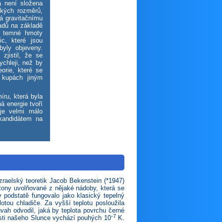
 není složena
lkých rozměrů,
dá gravitačnímu
adů na základě
% temné hmoty
c, které jsou
yly objeveny.
zjistil, že se
chleji, než by
eorie, které se
v kupách jiným
ru, která byla
á energie tvoří
je velmi málo
kandidátem na
zraelský teoretik Jacob Bekenstein (*1947)
tony uvolňované z nějaké nádoby, která se
v podstatě fungovalo jako klasický tepelný
lotou chladiče. Za vyšší teplotu posloužila
vah odvodil, jaká by teplota povrchu černé
-7
nosti našeho Slunce vychází pouhých 10
K.