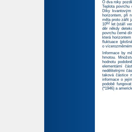
O dva roky pozděj
Teplota povrchu 
Díky kvantovým 
horizontem, při 
měla proto zářit
62
10
let (stáří v
děr někdy deteko
povrchu černé dí
která horizontem 
fluktuace (ploš
o vícerozměrném o
Informace by mě
hmotou. Množstv
hodnotu podobně
elementární čás
nedělitelnými čá
taková částice 
informace o její
podobě fungovat
(*1946) a americk