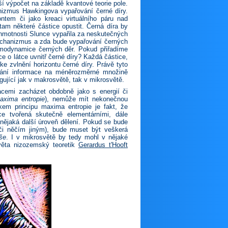
 výpočet na základě kvantové teorie pole.
nizmus Hawkingova vypařování černé díry.
ntem či jako kreaci virtuálního páru nad
tam některé částice opustit. Černá díra by
o hmotnosti Slunce vypařila za neskutečných
í mechanizmus a zda bude vypařování černých
ermodynamice černých děr. Pokud přiřadíme
e o látce uvnitř černé díry? Každá částice,
ke zvlnění horizontu černé díry. Právě tyto
dování informace na méněrozměrné množině
gující jak v makrosvětě, tak v mikrosvětě.
cemi zacházet obdobně jako s energií či
maxima entropie
), nemůže mít nekonečnou
em principu maxima entropie je fakt, že
e tvořená skutečně elementárními, dále
 nějaká další úroveň dělení. Pokud se bude
 či něčím jiným), bude muset být veškerá
oše
. I v mikrosvětě by tedy mohl v nějaké
světa nizozemský teoretik
Gerardus t'Hooft