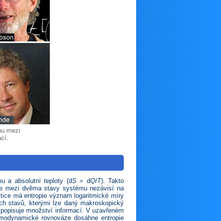
ahu mezi
cí.
 a absolutní teploty (d
S
= d
Q
/
T
). Takto
opie mezi dvěma stavy systému nezávisí na
istice má entropie význam logaritmické míry
ých stavů, kterými lze daný makroskopický
e popisuje množství informací. V uzavřeném
rmodynamické rovnováze dosáhne entropie