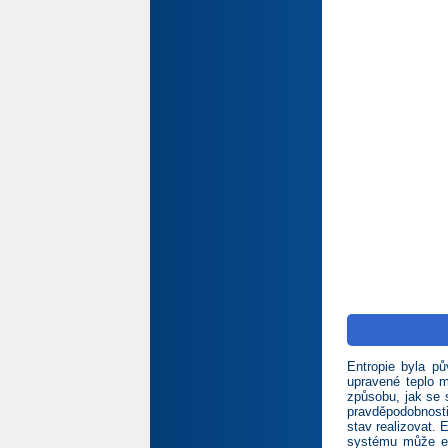
Entropie byla p
upravené teplo m
způsobu, jak se s
pravděpodobnosti
stav realizovat.
systému může en