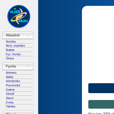
Aktuálně
Novinky
Akce, expedice
Bulletin
Fyz. čtvrtky
Úkazy
Fyzika
Animace
Aplety
Astrofyzika
Pozorování
Galerie
Glosář
Slavní
Zvuky
Tabulky
Mezi lety 2009 a