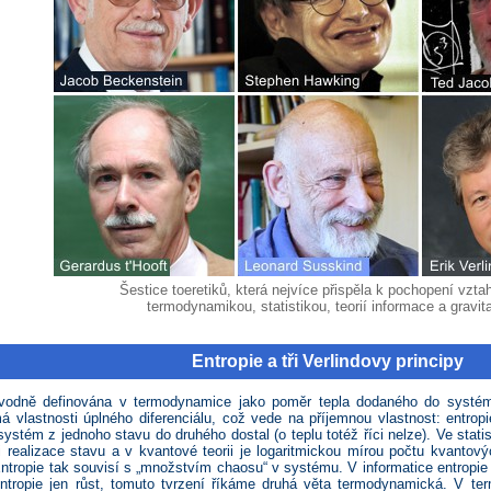
Šestice toeretiků, která nejvíce přispěla k pochopení vzt
termodynamikou, statistikou, teorií informace a gravita
Entropie a tři Verlindovy principy
ůvodně definována v termodynamice jako poměr tepla dodaného do systému
á vlastnosti úplného diferenciálu, což vede na příjemnou vlastnost: entr
ystém z jednoho stavu do druhého dostal (o teplu totéž říci nelze). Ve stat
 realizace stavu a v kvantové teorii je logaritmickou mírou počtu kvantov
 Entropie tak souvisí s „množstvím chaosu“ v systému. V informatice entropi
tropie jen růst, tomuto tvrzení říkáme druhá věta termodynamická. V te