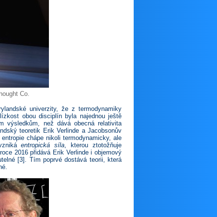
hought Co.
ylandské univerzity, že z termodynamiky
lízkost obou disciplín byla najednou ještě
ným výsledkům, než dává obecná relativita
andský teoretik Erik Verlinde a Jacobsonův
t entropie chápe nikoli termodynamicky, ale
 vzniká
entropická síla
, kterou ztotožňuje
roce 2016 přidává Erik Verlinde i objemový
telné [3]. Tím poprvé dostává teorii, která
né.