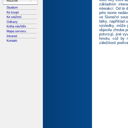
Různé
základním inter
Studium
interakcí. Od té 
Ke koupi
jeho teorie nedá
ve Sluneční sous
Ke stažení
látky, například 
Odkazy
výsledky, může j
Kniha návštěv
objevila zhruba p
Mapa serveru
potvrzují, jiné v
Intranet
hmotu, což by m
Kontakt
záležitosti podíva