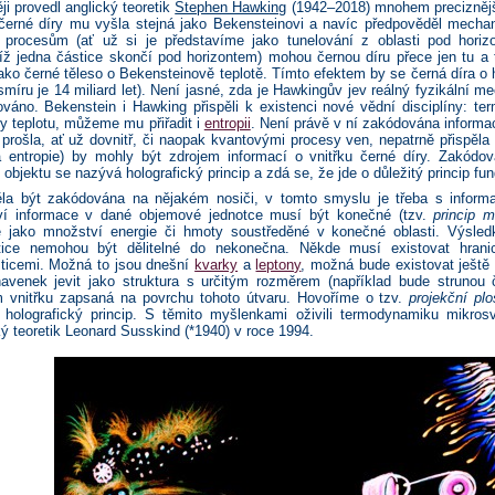
i provedl anglický teoretik
Stephen Hawking
(1942–2018) mnohem preciznější
černé díry mu vyšla stejná jako Bekensteinovi a navíc předpověděl mecha
procesům (ať už si je představíme jako tunelování z oblasti pod horizo
níž jedna částice skončí pod horizontem) mohou černou díru přece jen tu a 
 jako černé těleso o Bekensteinově teplotě. Tímto efektem by se černá díra 
esmíru je 14 miliard let). Není jasné, zda je Hawkingův jev reálný fyzikáln
váno. Bekenstein i Hawking přispěli k existenci nové vědní disciplíny: t
ry teplotu, můžeme mu přiřadit i
entropii
. Není právě v ní zakódována informac
prošla, ať už dovnitř, či naopak kvantovými procesy ven, nepatrně přispěla 
ná entropie) by mohly být zdrojem informací o vnitřku černé díry. Zakó
bjektu se nazývá holografický princip a zdá se, že jde o důležitý princip fun
la být zakódována na nějakém nosiči, v tomto smyslu je třeba s informa
í informace v dané objemové jednotce musí být konečné (tzv.
princip 
 jako množství energie či hmoty soustředěné v konečné oblasti. Výsledk
tice nemohou být dělitelné do nekonečna. Někde musí existovat hranic
sticemi. Možná to jsou dnešní
kvarky
a
leptony
, možná bude existovat ještě
navenek jevit jako struktura s určitým rozměrem (například bude strunou
m vnitřku zapsaná na povrchu tohoto útvaru. Hovoříme o tzv.
projekční pl
 holografický princip. S těmito myšlenkami oživili termodynamiku mikro
ý teoretik Leonard Susskind (*1940) v roce 1994.