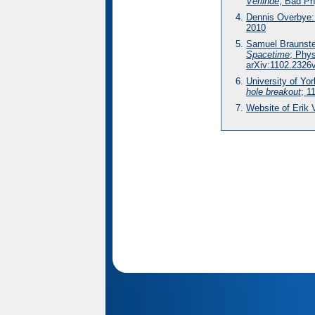
Verlinde
; Bad Ph
Dennis Overbye
2010
Samuel Braunste
Spacetime
; Phys
arXiv:1102.2326v
University of Y
hole breakout
; 1
Website of Erik 