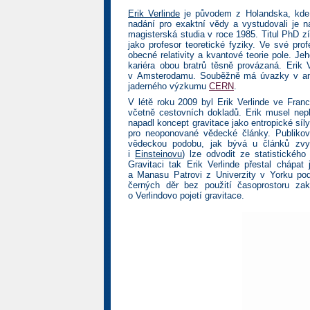
Erik Verlinde
je původem z Holandska, kde 
nadání pro exaktní vědy a vystudovali je n
magisterská studia v roce 1985. Titul PhD z
jako profesor teoretické fyziky. Ve své pro
obecné relativity a kvantové teorie pole. J
kariéra obou bratrů těsně provázaná. Erik
v Amsterodamu. Souběžně má úvazky v amer
jaderného výzkumu
CERN
.
V létě roku 2009 byl Erik Verlinde ve Fran
včetně cestovních dokladů. Erik musel nep
napadl koncept gravitace jako entropické síly
pro neoponované vědecké články. Publikova
vědeckou podobu, jak bývá u článků zvyk
i
Einsteinovu
) lze odvodit ze statistickéh
Gravitaci tak Erik Verlinde přestal chápa
a Manasu Patrovi z Univerzity v Yorku po
černých děr bez použití časoprostoru za
o Verlindovo pojetí gravitace.