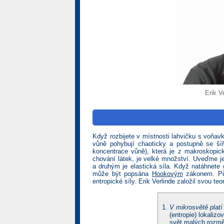
Erik V
Když rozbijete v místnosti lahvičku s voňavko
vůně pohybují chaoticky a postupně se šíř
koncentrace vůně), která je z makroskopic
chování látek, je velké množství. Uveďme j
a druhým je elastická síla. Když natáhnete 
může být popsána
Hookovým
zákonem. Pův
entropické síly. Erik Verlinde založil svou te
V mikrosvětě plat
(entropie) lokalizo
svět malých rozměr