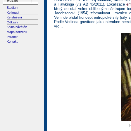
Různé
a
Hawkinga
(viz
AB 45/2011
). Lokalizace
en
Studium
který se stal velmi oblíbeným nástrojem te
Ke koupi
Jacobsonovi (1954) zformulovat rovnice ob
Verlinde
přidal koncept entropické síly (síl
Ke stažení
Podle Verlinda gravitace jako interakce nee
Odkazy
víc...
Kniha návštěv
Mapa serveru
Intranet
Kontakt
P