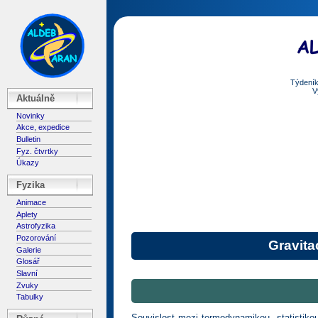
Týdeník
V
Aktuálně
Novinky
Akce, expedice
Bulletin
Fyz. čtvrtky
Úkazy
Fyzika
Animace
Aplety
Astrofyzika
Pozorování
Gravitac
Galerie
Glosář
Slavní
Zvuky
Tabulky
Souvislost mezi termodynamikou, statistikou