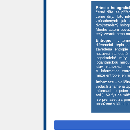
Princip holografic
černé díře lze přiřa
černé díry. Tato in
způsobených jak g
dvojrozměrný hologr
Mnoho autorů považu
celý vesmír nebo na
Entropie
– v termo
diferenciál tepla 
zavedená entropie 
nezávisí na cestě 
logaritmické míry 
logaritmickou míro
stav realizovat. 
V informatice ent
může entropie jen 
Informace
– veličin
vědách znamená zpr
informací je jeden 
atd.). Ve fyzice můž
lze přenášet za pom
obsažené v látce je 