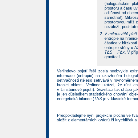
(holografickém plá
prostoru a času uv
odlišnost od obecn
samotná!). Mikrosv
prostorovou mříž z
nezáleží, podstatn
V mikrosvětě plat
entropie na hranic
částice v blízkost
entropie stěny o Δ
T
Δ
S
=
F
Δ
x
. V pří
gravitací.
Verlindovo pojetí řeší zcela neobvykle exi
informace (entropie) na uzavřeném holograf
setrvačnosti (těleso setrvává v rovnoměrné
hranici oblasti. Verlinde ukázal, že růst 
v Einsteinově pojetí). Gravitaci tak chápe j
je jen důsledkem statistického chování objek
energetická bilance (
T
Δ
S
je v klasické termo
Předpokládejme nyní projekční plochu ve tvar
složit z elementárních kvádrů či krychliček 