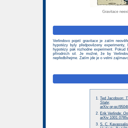
Gravitace neexi
Verlindovo pojetí gravitace je zatím neov
hypotézy byly předpovězeny experimenty, k
hypotézy pak rozhodne experiment. Pokud by
přírodních sil. Je možné, že by Verlind
nepředbíhejme. Zatím jde je o velmi zajímavo
Ted Jacobson:
T
State
;
arXiv:gr-qc/9504
Erik Verlinde:
On
arXiv:1001.0785v
S. C. Kavassali