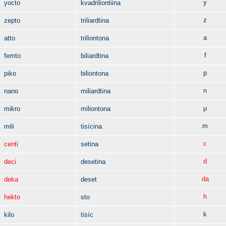
y
yocto
kvadriliontiina
z
zepto
triliardtina
a
atto
triliontona
f
femto
biliardtina
p
piko
biliontona
n
nano
miliardtina
μ
mikro
miliontona
m
mili
tisícina
c
centi
setina
d
deci
desetina
da
deka
deset
h
hekto
sto
k
kilo
tisíc