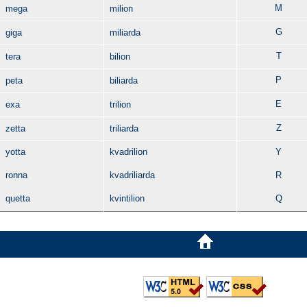
M
mega
milion
G
giga
miliarda
T
tera
bilion
P
peta
biliarda
E
exa
trilion
Z
zetta
triliarda
yotta
kvadrilion
Y
ronna
kvadriliarda
R
quetta
kvintilion
Q