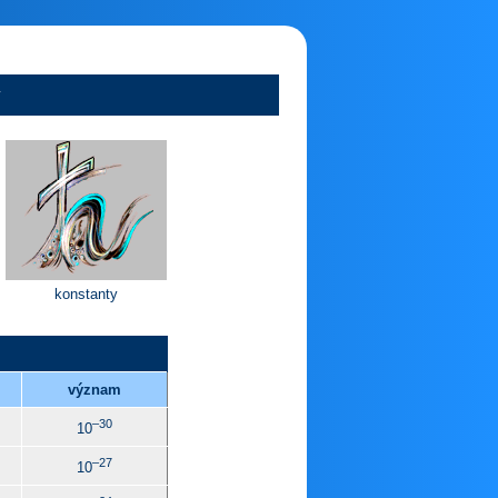
y
konstanty
význam
–30
10
–27
10