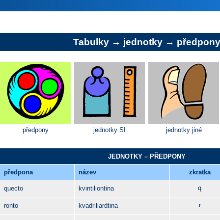
Tabulky
→
jednotky
→ předpon
předpony
jednotky SI
jednotky jiné
JEDNOTKY – PŘEDPONY
předpona
název
zkratka
q
quecto
kvintiliontina
r
ronto
kvadriliardtina