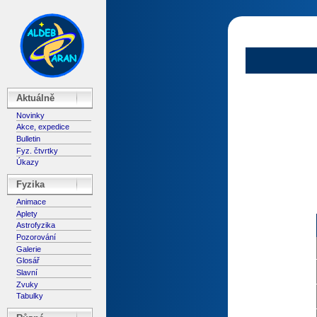
Aktuálně
Novinky
Akce, expedice
Bulletin
Fyz. čtvrtky
Úkazy
Fyzika
Animace
Aplety
Astrofyzika
Pozorování
Galerie
Glosář
Slavní
Zvuky
Tabulky