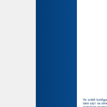
Ve světě konfigu
také sází na siln
statickým magnet