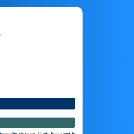
e.
oteplotního
plazmatu
. V této konfiguraci je