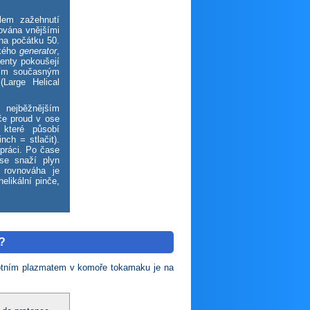
lem zažehnutí
nována vnějšími
 na počátku 50.
ckého
generator
,
enty pokoušejí
tším současným
Large Helical
 nejběžnějším
eče proud v ose
 které působí
nch = stlačit).
práci. Po čase
se snaží plyn
 rovnováha je
elikální pinče,
e?
lotním plazmatem v komoře tokamaku je na