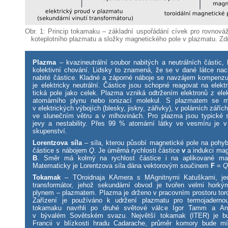
Obr. 1: Princip tokamaku – základní uspořádání cívek pro rovnová
ko­teplotního plazmatu a složky magnetického pole v plazmatu. Zd
Plazma
– kvazineutrální soubor nabitých a neutrálních částic, 
kolektivní chování. Lidsky to znamená, že se v dané látce nach
nabité částice. Kladné a záporné náboje se navzájem kompenzuj
je elektricky neutrální. Částice jsou schopné reagovat na elek
tická pole jako celek. Plazma vzniká odtržením elektronů z elekt
atomárního plynu nebo ionizací molekul. S plazmatem se 
v elektrických výbojích (blesky, jiskry, zářivky), v polárních září
ve slunečním větru a v mlhovinách. Pro plazma jsou typické si
jevy a nestability. Přes 99 % atomární látky ve vesmíru je 
skupenství.
Lorentzova síla
– síla, kterou působí magnetické pole na pohyb
částice s nábojem
Q
. Je úměrná rychlosti částice
v
a indukci mag
B
. Směr má kolmý na rychlost částice i na aplikované mag
Matematicky je Lorentzova síla dána vektorovým součinem
F
=
Tokamak
– TOroidnaja KAmera s MAgnitnymi Katuškami, je
transformátor, jehož sekundární obvod je tvořen velmi hork
plynem – plazmatem. Plazma je drženo v pracovním prostoru toro
Zařízení je používáno k udržení plazmatu pro termojadernou
tokamaku navrhli po druhé světové válce Igor Tamm a An
v bývalém Sovětském svazu. Největší tokamak (ITER) je bu
Francii v blízkosti hradu Cadarache, průměr komory bude mí