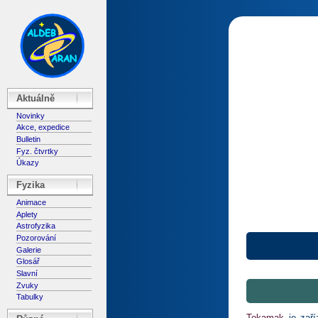
Aktuálně
Novinky
Akce, expedice
Bulletin
Fyz. čtvrtky
Úkazy
Fyzika
Animace
Aplety
Astrofyzika
Pozorování
Galerie
Glosář
Slavní
Zvuky
Tabulky
Tokamak
je zaří