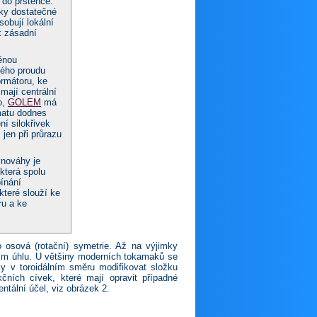
ý do prstence.
zky dostatečné
obují lokální
k zásadní
ěnou
kého proudu
ormátoru, ke
mají centrální
o,
GOLEM
má
zmatu dodnes
ní silokřivek
en při průrazu
vnováhy je
 která spolu
ínání
které slouží ke
ru a ke
o osová (rotační) symetrie. Až na výjimky
álním úhlu. U většiny moderních tokamaků se
ky v toroidálním směru modifikovat složku
ních cívek, které mají opravit případné
ntální účel, viz obrázek 2.