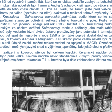
 liší od vyprávění pamětníků, které se mi občas podařilo zachytit a bohužel
ci tokamaků nobelisti
Igor Tamm
a
Andrej Sacharov
, kteří spolu po válce s
ětla do toho vnáší článek [1], kde se uvádí, že Tamm ještě před válkou 
charov po válce (nezávisle na něm) uvažoval o realizaci takové myšlenky. 
v.
Kruskalova – Šafranovova teoretická podmínka
, podle které se ke sta
spořádání stanovuje potřebná velikost silného toroidálního pole. Podle
stitutu pro jadernou energii (od roku 1955 Institut I. V. Kurčatova) b
inským za účelem ověření Šafranovovy teorie a začínaly jako malé
tabl
bě byly vedením fúzní divize ústavu protežovány jako potenciální termoj
ou byl spuštěn nejspíše v roce 1958 a ten také poprvé dostal dodnes 
ku „
TOroidální KAmera s MAgnitnimi Katuškami
“ podle všeho navrhl Igor Ni
 autoři údajně zalekli možné reakce vedení na spojení s MAGií). Označe
ka všech možných jazyků snad s výjimkou japonštiny, kde ještě dlouho přežív
í zařízení s kovovou stěnou byl celkem logický. Keramické nádoby pla
bylo příliš velké. Kovová nádoba navíc stabilizovala vířivými proudy vyso
zřejmě dvojčetem tokamaku T-1, u kterého byla dále zdokonalena čistota v