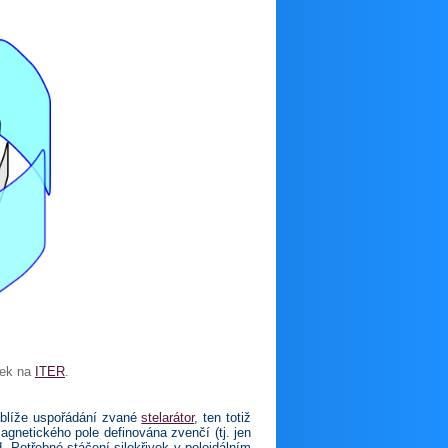
vek na
ITER
.
jblíže uspořádání zvané
stelarátor
, ten totiž
magnetického pole definována zvenčí (tj. jen
 Potřebné stáčení silokřivek v poloi­dálním