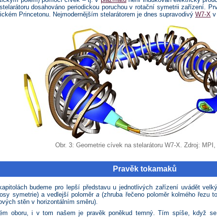
telarátoru dosahováno periodickou poruchou v rotační symetrii zařízení. Prv
ckém Princetonu. Nejmodernějším stelarátorem je dnes supravodivý
W7-X
v
Obr. 3: Geometrie cívek na stelarátoru W7-X. Zdroj: MPI
Pravěk tokamaků
kapitolách budeme pro lepší představu u jednotlivých zařízení uvádět vel
 osy symetrie) a vedlejší poloměr
a
(zhruba řečeno poloměr kolmého řezu toru,
ových stěn v horizontálním směru).
ém oboru, i v tom našem je pravěk poněkud temný. Tím spíše, když se 