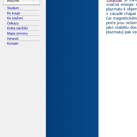
Různé
značná energie 
Studium
plazmatu k objem
Ke koupi
v zásadě chápat
čar magnetického
Ke stažení
pinče jsou ovšem 
Odkazy
jako stabilitu d
Kniha návštěv
plazmatu) pak ved
Mapa serveru
Intranet
Kontakt