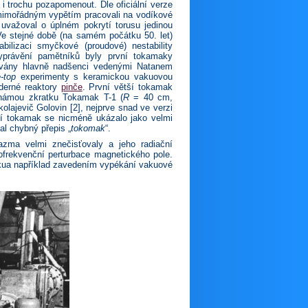
 i trochu pozapomenout. Dle oficiální verze
 mimořádným vypětím pracovali na vodíkové
uvažoval o úplném pokrytí torusu jedinou
Ve stejné době (na samém počátku 50. let)
bilizaci smyčkové (proudové) nestability
 vyprávění pamětníků byly první tokamaky
udovány hlavně nadšenci vedenými Natanem
e-top
experimenty s keramickou vakuovou
aderné reaktory
pinče
. První větší tokamak
známou zkratku Tokamak T-1 (
R
= 40 cm,
kolajevič Golovin [2], nejprve snad ve verzi
ní tokamak se nicméně ukázalo jako velmi
al chybný přepis „
tokomak
“.
zma velmi znečisťovaly a jeho radiační
kofrekvenční perturbace magnetického pole.
akua například zavedením vypékání vakuové