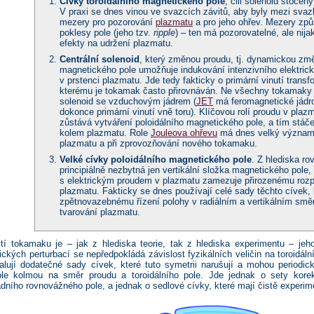
Cívky toroidálního magnetického pole
, čili solenoid stočen
V praxi se dnes vinou ve svazcích závitů, aby byly mezi sva
mezery pro pozorování
plazmatu
a pro jeho ohřev. Mezery způs
poklesy pole (jeho tzv.
ripple
) – ten má pozorovatelné, ale nija
efekty na udržení plazmatu.
Centrální solenoid
, který změnou proudu, tj. dynamickou zm
magnetického pole umožňuje indukování intenzivního elektric
v prstenci plazmatu. Jde tedy fakticky o primární vinutí transf
kterému je tokamak často přirovnáván. Ne všechny tokamaky 
solenoid se vzduchovým jádrem (
JET
má feromagnetické jádr
dokonce primární vinutí vně toru). Klíčovou rolí proudu v pla
zůstává vytváření poloidálního magnetického pole, a tím stáče
kolem plazmatu. Role
Jouleova ohřevu
má dnes velký význam j
plazmatu a při zprovozňování nového tokamaku.
Velké cívky poloidálního magnetického pole
. Z hlediska ro
principiálně nezbytná jen vertikální složka magnetického pole,
s elektrickým proudem v plazmatu zamezuje přirozenému rozp
plazmatu. Fakticky se dnes používají celé sady těchto cívek, 
zpětnovazebnému řízení polohy v radiálním a vertikálním smě
tvarování plazmatu.
tí tokamaku je – jak z hlediska teorie, tak z hlediska experimentu – jeh
dických perturbací se nepředpokládá závislost fyzikálních veličin na toroid
alují dodatečné sady cívek, které tuto symetrii narušují a mohou periodic
le kolmou na směr proudu a toroidálního pole. Jde jednak o sety korekč
dního rovnovážného pole, a jednak o sedlové cívky, které mají čistě experime