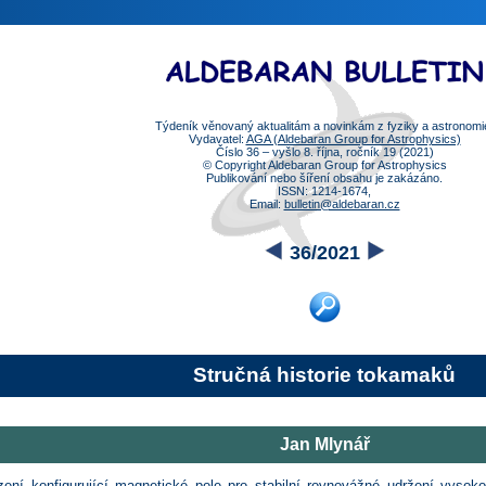
Týdeník věnovaný aktualitám a novinkám z fyziky a astronomi
Vydavatel:
AGA (Aldebaran Group for Astrophysics)
Číslo 36 – vyšlo 8. října, ročník 19 (2021)
© Copyright Aldebaran Group for Astrophysics
Publikování nebo šíření obsahu je zakázáno.
ISSN: 1214-1674,
Email:
bulletin@aldebaran.cz
36/2021
Stručná historie tokamaků
Jan Mlynář
zení konfigurující magnetické pole pro stabilní rovnovážné udržení vysok