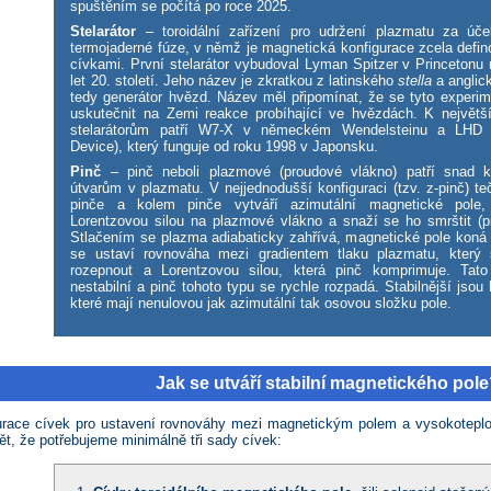
spuštěním se počítá po roce 2025.
Stelarátor
– toroidální zařízení pro udržení plazmatu za úče
termojaderné fúze, v němž je magnetická konfigurace zcela defi
cívkami. První stelarátor vybudoval Lyman Spitzer v Princetonu
let 20. století. Jeho název je zkratkou z latinského
stella
a angli
tedy generátor hvězd. Název měl připomínat, že se tyto experim
uskutečnit na Zemi reakce probíhající ve hvězdách. K nejvě
stelarátorům patří W7-X v německém Wendelsteinu a LHD (
Device), který funguje od roku 1998 v Japonsku.
Pinč
– pinč neboli plazmové (proudové vlákno) patří snad k
útvarům v plazmatu. V nejjednodušší konfiguraci (tzv. z-pinč) t
pinče a kolem pinče vytváří azimutální magnetické pole,
Lorentzovou silou na plazmové vlákno a snaží se ho smrštit (pi
Stlačením se plazma adiabaticky zahřívá, magnetické pole koná 
se ustaví rovnováha mezi gradientem tlaku plazmatu, který 
rozepnout a Lorentzovou silou, která pinč komprimuje. Tato
nestabilní a pinč tohoto typu se rychle rozpadá. Stabilnější jsou h
které mají nenulovou jak azimutální tak osovou složku pole.
Jak se utváří stabilní magnetického pol
gurace cívek pro ustavení rovnováhy mezi magnetickým polem a vysokotep
ět, že potřebujeme minimálně tři sady cívek: