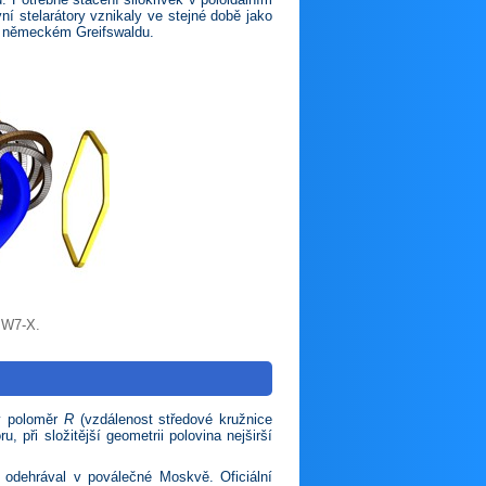
ní stelarátory vznikaly ve stejné době jako
 německém Greifswaldu.
, W7-X.
ký poloměr
R
(vzdálenost středové kružnice
 při složitější geometrii polovina nejširší
odehrával v poválečné Moskvě. Oficiální