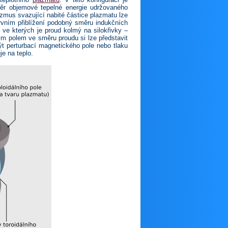
měr objemové tepelné energie udržovaného
zmus svazující nabité částice plazmatu lze
rvním přiblížení podobný směru indukčních
 ve kterých je proud kolmý na silokřivky –
kým polem ve směru proudu si lze představit
t perturbací magnetického pole nebo tlaku
je na teplo.