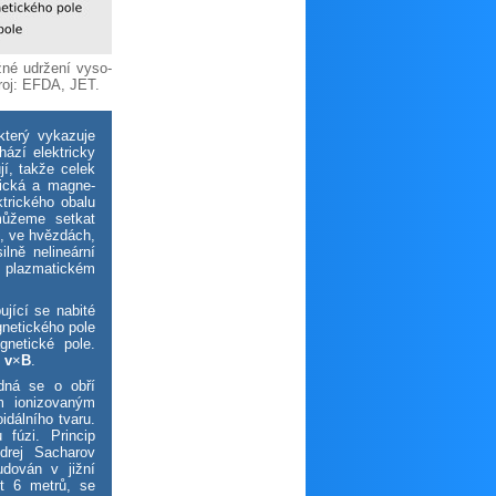
žné udržení vyso­
roj: EFDA, JET.
který vykazuje
ází elektricky
í, takže celek
trická a magne­
ric­ké­ho obalu
můžeme setkat
ch, ve hvězdách,
lně nelineární
v plazmatickém
ující se nabité
netického pole
netické pole.
Q
v
×
B
.
dná se o obří
ým ionizovaným
idálního tvaru.
 fúzi. Princip
drej Sacharov
dován v jižní
t 6 metrů, se