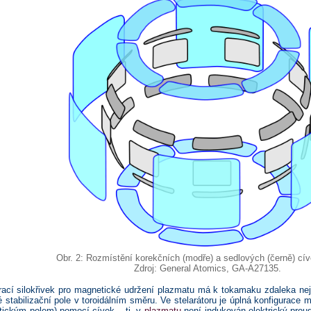
Obr. 2: Rozmístění korekčních (modře) a sedlových (černě) cí
Zdroj: General Atomics, GA-A27135.
rací silokřivek pro magnetické udržení plazmatu má k tokamaku zdaleka ne
é stabilizační pole v toroidálním směru. Ve stelarátoru je úplná konfigurace 
ickým polem) pomocí cívek – tj. v
plazmatu
není indukován elektrický proud.