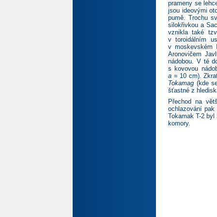
prameny se lehce
jsou ideovými ot
pumě. Trochu sv
silokřivkou a Sa
vznikla také tz
v toroidálním u
v moskevském In
Aronovičem Javl
nádobou. V té do
s kovovou nádob
a
= 10 cm). Zkrat
Tokamag
(kde se
šťastné z hledis
Přechod na větš
ochlazování pak 
Tokamak T-2 byl 
komory.