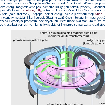
statického magnetického pole obětována stabilitě. Z tohoto důvodu je po
ové energii magnetického pole poměrně nízký (jen několik procent). Mechani
 jako důsledek
Lorentzovy síly
, v tokamaku je směr elektrického proudu v p
 pole (dále silokřivek). Nejlepší poměr energií pole a plazmatu mají
pinče
–
notoricky nestabilní konfigurací. Stabilitu zajištěnou intenzivním magnetic
osaženou vysokým předpětím ocelových lan. Perturbace plazmatu (ta může bý
e k oscilaci pomyslných lan (silokřivek), jejíž energie se pak zpravidla disipu