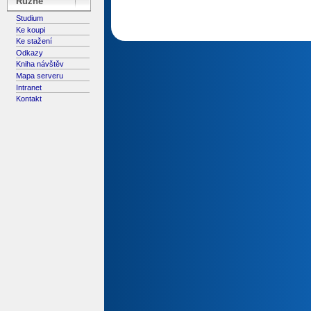
Různé
Studium
Ke koupi
Ke stažení
Odkazy
Kniha návštěv
Mapa serveru
Intranet
Kontakt