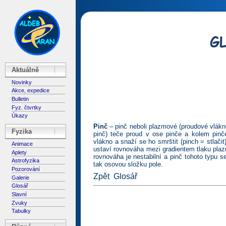
Aktuálně
Novinky
Akce, expedice
Bulletin
Fyz. čtvrtky
Úkazy
Pinč
– pinč neboli plazmové (proudové vlákno
Fyzika
pinč) teče proud v ose pinče a kolem pinč
vlákno a snaží se ho smrštit (pinch = stlač
Animace
ustaví rovnováha mezi gradientem tlaku plaz
Aplety
rovnováha je nestabilní a pinč tohoto typu se
Astrofyzika
tak osovou složku pole.
Pozorování
Zpět
Glosář
Galerie
Glosář
Slavní
Zvuky
Tabulky