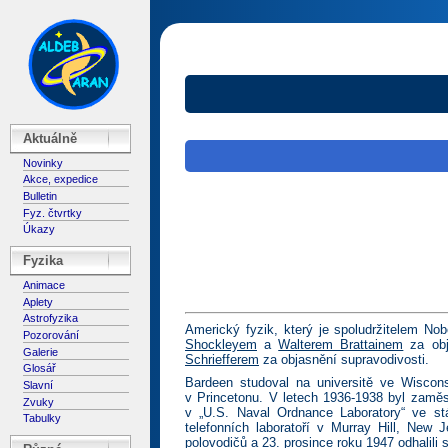
Aktuálně
Novinky
Akce, expedice
Bulletin
Fyz. čtvrtky
Úkazy
Fyzika
Animace
Aplety
Astrofyzika
Americký fyzik, který je spoludržitelem No
Pozorování
Shockleyem
a
Walterem Brattainem
za obj
Galerie
Schriefferem
za objasnění supravodivosti.
Glosář
Bardeen studoval na universitě ve Wiscons
Slavní
v Princetonu. V letech 1936-1938 byl zaměs
Zvuky
v „U.S. Naval Ordnance Laboratory“ ve s
Tabulky
telefonních laboratoří v Murray Hill, New 
polovodičů a 23. prosince roku 1947 odhalili s