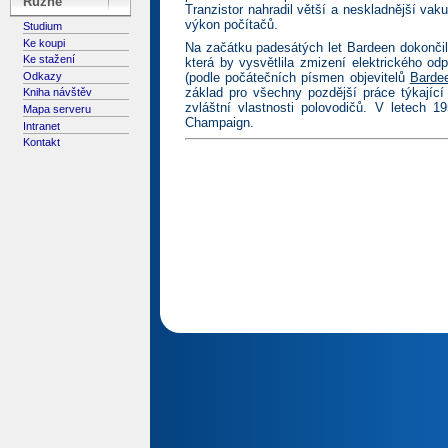
Různé
Tranzistor nahradil větší a neskladnější vak
výkon počítačů.
Studium
Ke koupi
Na začátku padesátých let Bardeen dokončil 
Ke stažení
která by vysvětlila zmizení elektrického odp
Odkazy
(podle počátečních písmen objevitelů
Barde
základ pro všechny pozdější práce týkající 
Kniha návštěv
zvláštní vlastnosti polovodičů. V letech 1
Mapa serveru
Champaign.
Intranet
Kontakt