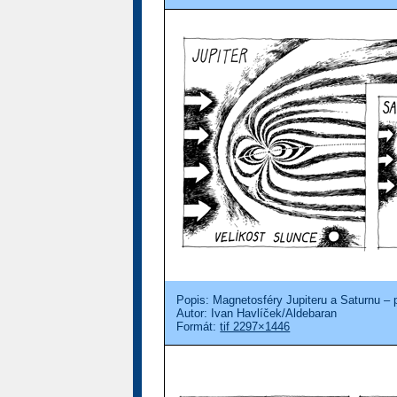
Popis: Magnetosféry Jupiteru a Saturnu – 
Autor: Ivan Havlíček/Aldebaran
Formát:
tif 2297×1446