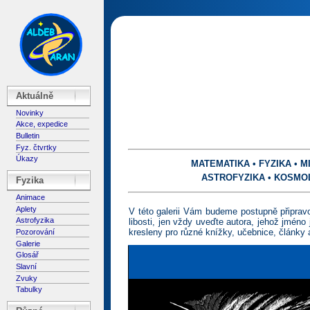
Aktuálně
Novinky
Akce, expedice
Bulletin
Fyz. čtvrtky
Úkazy
MATEMATIKA
•
FYZIKA
•
M
ASTROFYZIKA
•
KOSMO
Fyzika
Animace
Aplety
V této galerii Vám budeme postupně připravo
Astrofyzika
libosti, jen vždy uveďte autora, jehož jmén
kresleny pro různé knížky, učebnice, články a
Pozorování
Galerie
Glosář
Slavní
Zvuky
Tabulky