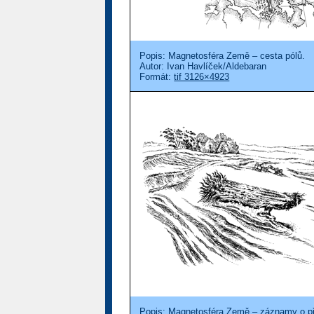
Popis: Magnetosféra Země – cesta pólů.
Autor: Ivan Havlíček/Aldebaran
Formát:
tif 3126×4923
Popis: Magnetosféra Země – záznamy o p