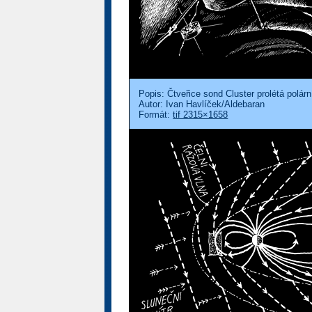
Popis: Čtveřice sond Cluster prolétá polá
Autor: Ivan Havlíček/Aldebaran
Formát:
tif 2315×1658