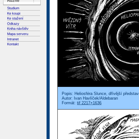
Různé
Studium
Ke koupi
Ke stažení
Odkazy
Kniha návštěv
Mapa serveru
Intranet
Kontakt
Popis: Heliosféra Slunce, dřívější představ
Autor: Ivan Havlíček/Aldebaran
Formát:
tif 2217×1636