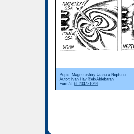
Popis: Magnetosféry Uranu a Neptunu.
Autor: Ivan Havlíček/Aldebaran
Formát:
tif 2337×1044