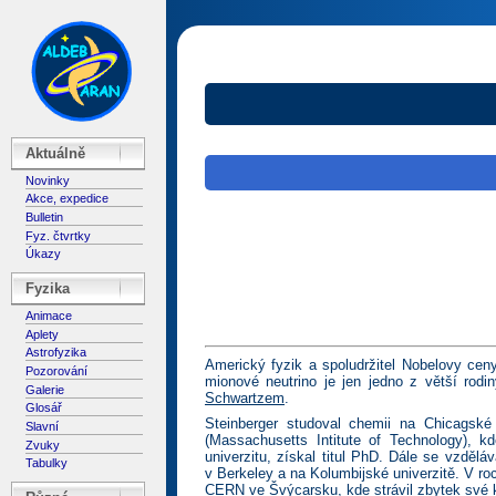
Aktuálně
Novinky
Akce, expedice
Bulletin
Fyz. čtvrtky
Úkazy
Fyzika
Animace
Aplety
Astrofyzika
Americký fyzik a spoludržitel Nobelovy cen
Pozorování
mionové neutrino je jen jedno z větší rodi
Galerie
Schwartzem
.
Glosář
Steinberger studoval chemii na Chicagské
Slavní
(Massachusetts Intitute of Technology), k
Zvuky
univerzitu, získal titul PhD. Dále se vzdělá
Tabulky
v Berkeley a na Kolumbijské univerzitě. V 
CERN ve Švýcarsku, kde strávil zbytek své k