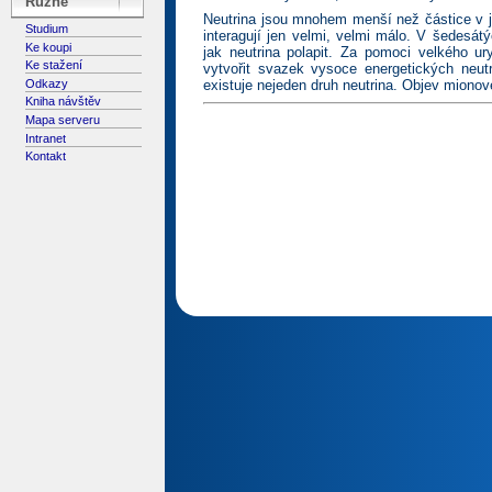
Různé
Neutrina jsou mnohem menší než částice v já
Studium
interagují jen velmi, velmi málo. V šedesát
Ke koupi
jak neutrina polapit. Za pomoci velkého u
Ke stažení
vytvořit svazek vysoce energetických neut
Odkazy
existuje nejeden druh neutrina. Objev mionové
Kniha návštěv
Mapa serveru
Intranet
Kontakt