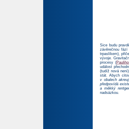
Sice budu pravdě
závěrečnou fází
trpaslíkem), při
vývoje. Gravitač
procesy (
Paulih
událost přechodn
(tudíž nová není
stát. Abych cito
v obalech akreuj
předpovídá existe
a měkký rentge
nadsázkou.