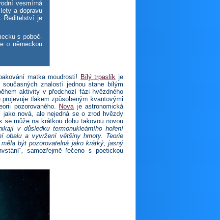
rodní vesmírná
 lety a dopravu
 Ředitelství je
mecku s po­boč­
de o německou
opakování matka moudrosti!
Bílý trpaslík
je
 současných znalostí jednou stane bílým
během aktivity v předchozí fázi hvězdného
e projevuje tlakem způsobeným kvantovými
eorii pozorovaného.
Nova
je astronomická
í jako nová, ale nejedná se o zrod hvězdy
slík se může na krátkou dobu takovou novou
ikají v důsledku termonukleárního hoření
ní obalu a vyvržení většiny hmoty. Teorie
y měla být pozorovatelná jako krátký, jasný
vstání“, samozřejmě řečeno s poetickou