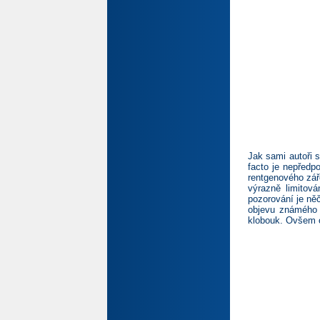
Jak sami autoři s
facto je nepředp
rentgenového zář
výrazně limitová
pozorování je něč
objevu známého j
klobouk. Ovšem o