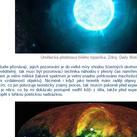
Umělecká představa bílého trpaslíka. Zdroj: Daily Moti
tudie přiznávají, jejich pozorování je do velké míry shodou šťastných okolnos
ověditelný, tak musí být pozorovací technika náhodou v přesný čas namíř
ení je velmi měkké (takové spektrum je velmi snadno pohlcováno mezihvězd
ni vzdáleností objektu). Nicméně i když jako teoretik mám raději objevy
ím, co jen potvrzuje teoreticky známý proces, tak musím pokorně před experim
e něco, co by mi dokázalo postupně sedřít kůži z těla, takže před exper
pět s lehkou poetickou nadsázkou.