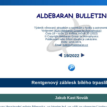
Týdeník věnovaný aktualitám a novinkám z fyziky a astronomi
Vydavatel:
AGA (Aldebaran Group for Astrophysics)
Číslo 19 – vyšlo 13. května, ročník 20 (2022)
© Copyright Aldebaran Group for Astrophysics
Publikování nebo šíření obsahu je zakázáno.
ISSN: 1214-1674,
Email:
bulletin@aldebaran.cz
19/2022
Rentgenový záblesk bílého trpaslí
Jakub Kast Novák
uze jihozápadní město Německa, ve kterém byl „ve věži ze slonoviny“ izolová