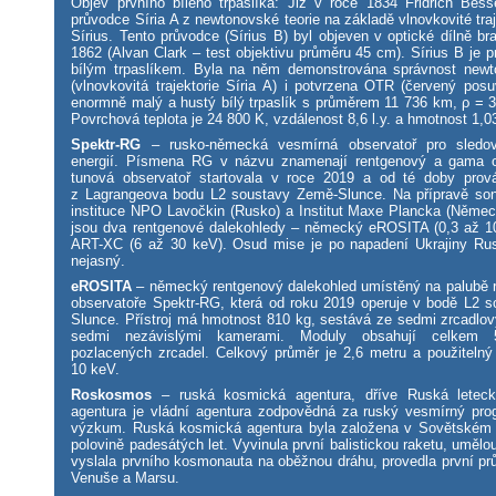
Objev prvního bílého trpaslíka: Již v roce 1834 Fridrich Bess
průvodce Síria A z newtonovské teorie na základě vlnovkovité tra
Sírius. Tento průvodce (Sírius B) byl objeven v optické dílně bra
1862 (Alvan Clark – test objektivu průměru 45 cm). Sírius B je
bílým trpaslíkem. Byla na něm demonstrována správnost newt
(vlnovkovitá trajektorie Síria A) i potvrzena OTR (červený posu
enormně malý a hustý bílý trpaslík s průměrem 11 736 km, ρ = 
Povrchová teplota je 24 800 K, vzdálenost 8,6 l.y. a hmotnost 1,
Spektr-RG
– rusko-německá vesmírná observatoř pro sledo
energií. Písmena RG v názvu znamenají rentgenový a gama o
tunová observatoř startovala v roce 2019 a od té doby prov
z Lagrangeova bodu L2 soustavy Země-Slunce. Na přípravě son
instituce NPO Lavočkin (Rusko) a Institut Maxe Plancka (Němec
jsou dva rentgenové dalekohledy – německý eROSITA (0,3 až 1
ART-XC (6 až 30 keV). Osud mise je po napadení Ukrajiny Ru
nejasný.
eROSITA
– německý rentgenový dalekohled umístěný na palubě
observatoře Spektr-RG, která od roku 2019 operuje v bodě L2 
Slunce. Přístroj má hmotnost 810 kg, sestává ze sedmi zrcadlo
sedmi nezávislými kamerami. Moduly obsahují celkem 
pozlacených zrcadel. Celkový průměr je 2,6 metru a použitelný
10 keV.
Roskosmos
– ruská kosmická agentura, dříve Ruská letec
agentura je vládní agentura zodpovědná za ruský vesmírný pro
výzkum. Ruská kosmická agentura byla založena v Sovětském 
polovině padesátých let. Vyvinula první balistickou raketu, umělo
vyslala prvního kosmonauta na oběžnou dráhu, provedla první p
Venuše a Marsu.