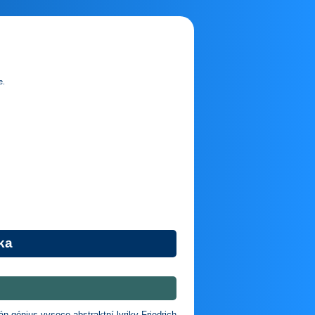
e.
ka
n génius vysoce abstraktní lyriky Friedrich