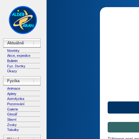
Aktuálně
Novinky
Akce, expedice
Bulletin
Fyz. čtvrtky
Úkazy
Fyzika
Animace
Aplety
Astrofyzika
Pozorování
Galerie
Glosář
Slavní
Zvuky
Tabulky
Tübingen není po