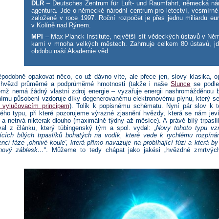
DLR
– Deutsches Zentrum für Luft- und Raumfahrt, německá ná
agentura. Jde o německé národní centrum pro letectví, vesmírné
založené v roce 1997. Roční rozpočet je přes jednu miliardu eur.
v Kolíně nad Rýnem.
MPI
– Max Planck Institute, největší síť vědeckých ústavů v Ně
kami v mnoha velkých městech. Zahrnuje celkem 80 ústavů, j
obdobu naší Akademie věd.
podobně opakovat něco, co už dávno víte, ale přece jen, slovy klasika, 
 hvězd průměrné a podprůměrné hmotnosti (takže i naše
Slunce
se podle
čemž nemá žádný vlastní zdroj energie – vyzařuje energii nashromážděnou 
nímu působení vzdoruje díky degenerovanému elektronovému plynu, který s
o vylučovacím principem
). Tolik k popisnému schématu. Nyní pár slov k t
ého typu, při které pozorujeme výrazné zjasnění hvězdy, která se nám jev
) a netrvá nikterak dlouho (maximálně týdny až měsíce). A právě bílý trpa
val z článku, který tübingenský tým a spol. vydal: „
Novy tohoto typu vzn
ících bílých trpaslíků bohatých na vodík, které vede k rychlému rozpíná
nci fáze ‚ohnivé koule', která přímo navazuje na probíhající fúzi a která b
nový záblesk…
“. Můžeme to tedy chápat jako jakési „hvězdné zmrtvých