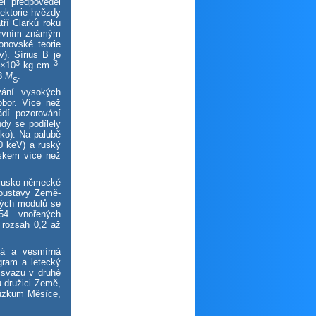
el předpověděl
jektorie hvězdy
tří Clarků roku
 prvním známým
onovské teorie
v). Sírius B je
3
−3
3×10
kg cm
.
03
M
.
S
vání vysokých
bor. Více než
ádí pozorování
dy se podílely
ko). Na palubě
0 keV) a ruský
skem více než
 rusko-německé
soustavy Země-
vých modulů se
54 vnořených
 rozsah 0,2 až
ká a vesmírná
gram a letecký
svazu v druhé
u družici Země,
růzkum Měsíce,