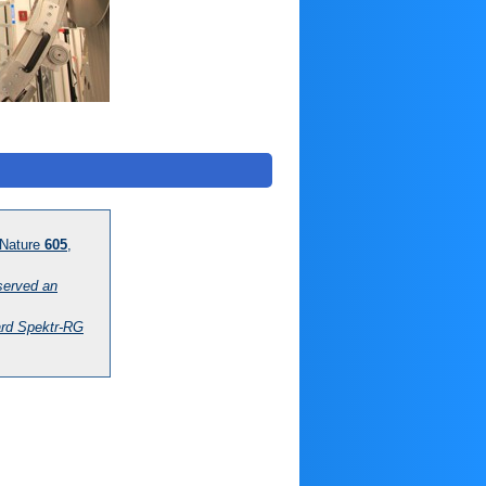
 Nature
605
,
bserved an
ard Spektr-RG