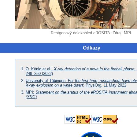
Rentgenový dalekohled eROSITA. Zdroj: MPI.
Odkazy
O. König et al.:
X-ray detection of a nova in the fireball phase
;
248–250 (2022)
University of Tübingen:
For the first time, researchers have o
X-ray
explosion on a white dwarf
; PhysOrg, 11 May 2022
MPI:
Statement on the status of the eROSITA instrument abo
(SRG)