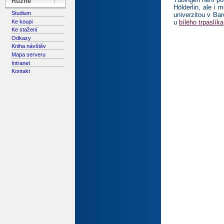
Různé
Hölderlin, ale i
Studium
univerzitou v Ba
Ke koupi
u
bílého trpaslíka
Ke stažení
Odkazy
Kniha návštěv
Mapa serveru
Intranet
Kontakt