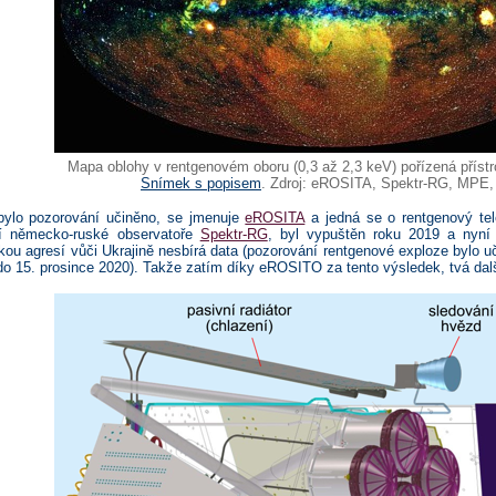
Mapa oblohy v rentgenovém oboru (0,3 až 2,3 keV) pořízená přís
Snímek s popisem
. Zdroj: eROSITA, Spektr-RG, MPE, 
 bylo pozorování učiněno, se jmenuje
eROSITA
a jedná se o rentgenový te
tí německo-ruské observatoře
Spektr-RG
, byl vypuštěn roku 2019 a nyn
ou agresí vůči Ukrajině nesbírá data (pozorování rentgenové exploze bylo
do 15. prosince 2020). Takže zatím díky eROSITO za tento výsledek, tvá dalš