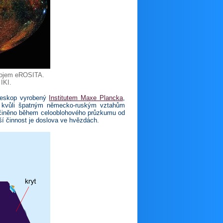
trojem eROSITA.
IKI.
leskop vyrobený
Institutem Maxe Plancka
,
í kvůli špatným německo-ruským vztahům
 učiněno během celooblohového průzkumu od
í činnost je doslova ve hvězdách.