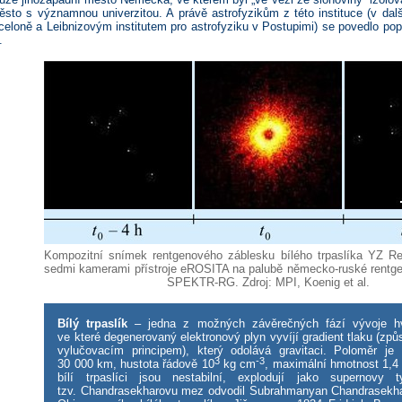
 město s významnou univerzitou. A právě astrofyzikům z této instituce (v da
rceloně a Leibnizovým institutem pro astrofyziku v Postupimi) se povedlo po
.
Kompozitní snímek rentgenového záblesku bílého trpaslíka YZ Ret
sedmi kamerami přístroje eROSITA na palubě německo-ruské rentge
SPEKTR-RG. Zdroj: MPI, Koenig et al.
Bílý trpaslík
– jedna z možných závěrečných fází vývoje h
ve které degenerovaný elektronový plyn vyvíjí gradient tlaku (zp
vylučovacím principem), který odolává gravitaci. Poloměr j
3
-3
30 000 km, hustota řádově 10
kg cm
, maximální hmotnost 1,4
bílí trpaslíci jsou nestabilní, explodují jako supernovy 
tzv. Chandrasekharovu mez odvodil Subrahmanyan Chandrasekha