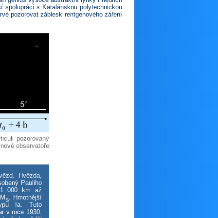
lší spolupráci s Katalánskou polytechnickou
prvé pozorovat záblesk rentgenového záření
iculi pozorovaný
nové obser­vatoře
vězd. Hvězda,
ůsobený Pauliho
e 1 000 km až
 M
. Hmotnější
S
typu Ia. Tuto
r v roce 1930.