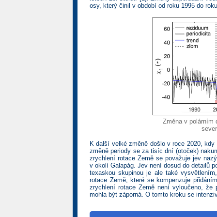
osy, který činil v období od roku 1995 do rok
Změna v polárním d
sever
K další velké změně došlo v roce 2020, kdy Z
změně periody se za tisíc dní (otoček) naku
zrychlení rotace Země se považuje jev nazý
v okolí Galapág. Jev není dosud do detailů 
texaskou skupinou je ale také vysvětlením
rotace Země, které se kompenzuje přidáním
zrychlení rotace Země není vyloučeno, že p
mohla být záporná. O tomto kroku se intenzi