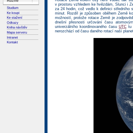
Různé
v prostoru vzhledem ke hvězdám, Slunci i Z
Studium
za 24 hodin, což vedlo k definici středního
Ke koupi
minut. Rozdíl je způsoben oběhem Země kol
možností, protože rotace Země je zodpovědn
Ke stažení
dnešní přesnosti určování času atomový
Odkazy
univerzálního koordinovaného času
UTC
tu 
Kniha návštěv
nerozchází od času daného rotací naší plane
Mapa serveru
Intranet
Kontakt