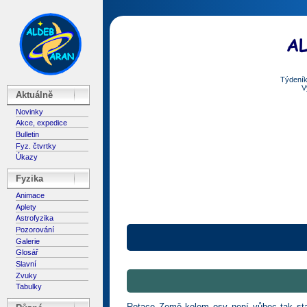
Týdeník
V
Aktuálně
Novinky
Akce, expedice
Bulletin
Fyz. čtvrtky
Úkazy
Fyzika
Animace
Aplety
Astrofyzika
Pozorování
Galerie
Glosář
Slavní
Zvuky
Tabulky
Rotace Země kolem osy není vůbec tak sta