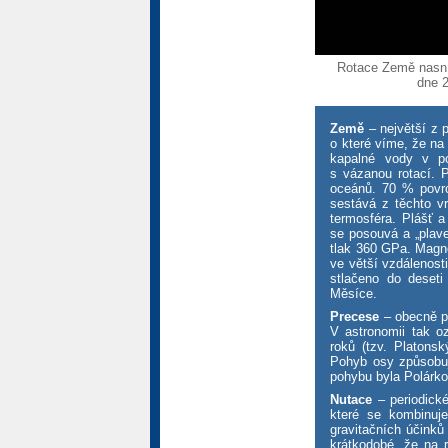
Rotace Země nasn
dne 
Země
– největší z 
o které víme, že na
kapalné vody v p
s vázanou rotací. 
oceánů. 70 % povrc
sestává z těchto vrs
termosféra. Plášť 
se posouvá a „plave
tlak 360 GPa. Magne
ve větší vzdálenost
stlačeno do deset
Měsíce.
Precese
– obecně po
V astronomii tak 
roků (tzv. Platons
Pohyb osy způsobuj
pohybu byla Polárko
Nutace
– periodické
které se kombinuj
gravitačních účinků
krátkodobé, že na 