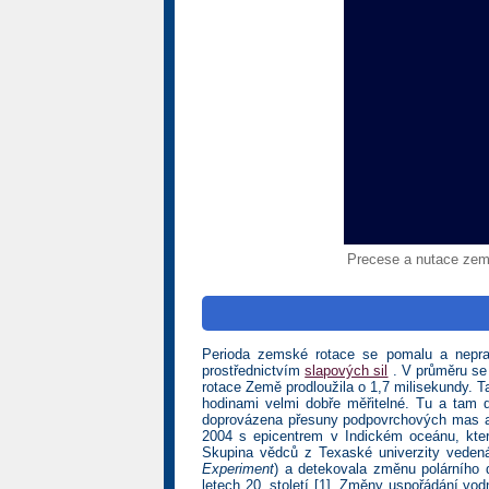
Precese a nutace zems
Perioda zemské rotace se pomalu a nepra
prostřednictvím
slapových sil
. V průměru se 
rotace Země prodloužila o 1,7 milisekundy.
hodinami velmi dobře měřitelné. Tu a tam d
doprovázena přesuny podpovrchových mas a
2004 s epicentrem v Indickém oceánu, kter
Skupina vědců z Texaské univerzity veden
Experiment
) a detekovala změnu polárního 
letech 20. století [1]. Změny uspořádání v