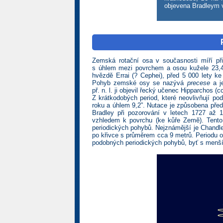
objevena Bradleym v 
Zemská rotační osa v současnosti míří př
s úhlem mezi povrchem a osou kužele 23,4
hvězdě Errai (? Cephei), před 5 000 lety k
Pohyb zemské osy se nazývá
precese
a je
př. n. l. ji objevil řecký učenec Hipparchos 
Z krátkodobých period, které neovlivňují po
roku a úhlem 9,2”. Nutace je způsobena př
Bradley při pozorování v letech 1727 až
vzhledem k povrchu (ke kůře Země). Tento
periodických pohybů. Nejznámější je Chandle
po křivce s průměrem cca 9 metrů. Periodu ob
podobných periodických pohybů, byť s menší