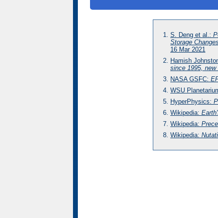
S. Deng et al.:
P
Storage Change
16 Mar 2021
Hamish Johnsto
since 1995, new
NASA GSFC:
EP
WSU Planetariu
HyperPhysics:
P
Wikipedia:
Earth
Wikipedia:
Prece
Wikipedia:
Nutat