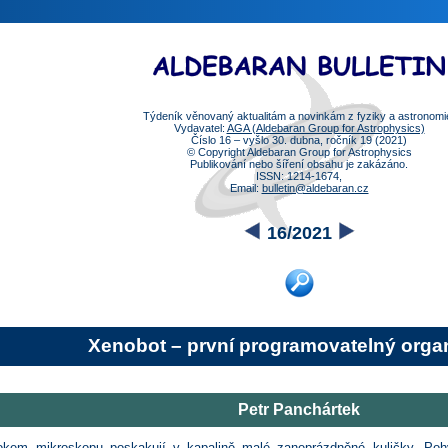
Týdeník věnovaný aktualitám a novinkám z fyziky a astronomi
Vydavatel:
AGA (Aldebaran Group for Astrophysics)
Číslo 16 – vyšlo 30. dubna, ročník 19 (2021)
© Copyright Aldebaran Group for Astrophysics
Publikování nebo šíření obsahu je zakázáno.
ISSN: 1214-1674,
Email:
bulletin@aldebaran.cz
16/2021
Xenobot – první programovatelný org
Petr Panchártek
okem mikroskopu poskakují v kapalině malé zaneprázdněné kuličky. Pohy