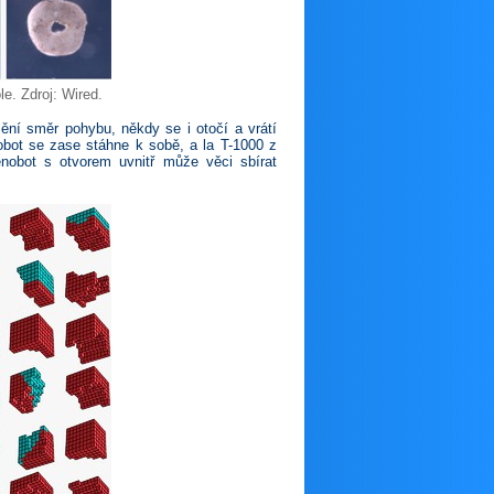
le. Zdroj: Wired.
ní směr pohybu, někdy se i otočí a vrátí
bot se zase stáhne k sobě, a la T-1000 z
nobot s otvorem uvnitř může věci sbírat