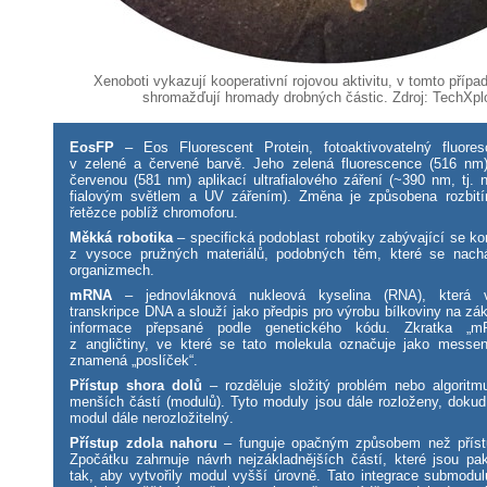
Xenoboti vykazují kooperativní rojovou aktivitu, v tomto přípa
shromažďují hromady drobných částic. Zdroj: TechXpl
EosFP
– Eos Fluorescent Protein, fotoaktivovatelný fluores
v zelené a červené barvě. Jeho zelená fluorescence (516 nm
červenou (581 nm) aplikací ultrafialového záření (~390 nm, tj. 
fialovým světlem a UV zářením). Změna je způsobena rozbití
řetězce poblíž chromoforu.
Měkká robotika
– specifická podoblast robotiky zabývající se ko
z vysoce pružných materiálů, podobných těm, které se nachá
organizmech.
mRNA
– jednovláknová nukleová kyselina (RNA), která 
transkripce DNA a slouží jako předpis pro výrobu bílkoviny na zá
informace přepsané podle genetického kódu. Zkratka „m
z angličtiny, ve které se tato molekula označuje jako mess
znamená „poslíček“.
Přístup shora dolů
– rozděluje složitý problém nebo algoritm
menších částí (modulů). Tyto moduly jsou dále rozloženy, dokud
modul dále nerozložitelný.
Přístup zdola nahoru
– funguje opačným způsobem než přístu
Zpočátku zahrnuje návrh nejzákladnějších částí, které jsou p
tak, aby vytvořily modul vyšší úrovně. Tato integrace submodu