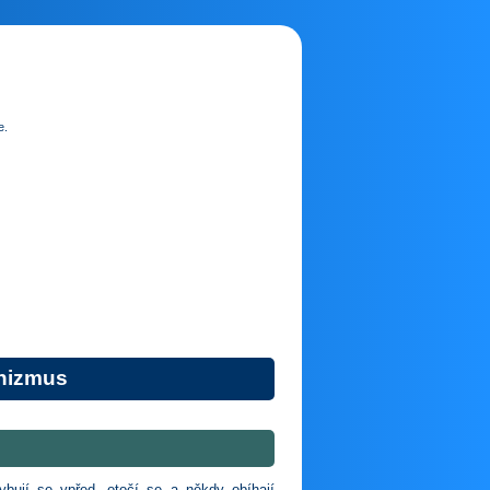
e.
anizmus
bují se vpřed, otočí se a někdy obíhají