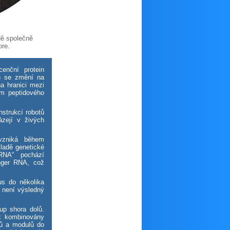
dě společně
ore.
cenční protein
) se změní na
na hranici mezi
m peptidového
nstrukcí robotů
zejí v živých
vzniká během
kladě genetické
RNA“ pochází
enger RNA, což
us do několika
 není výsledný
p shora dolů.
ak kombinovány
lů a modulů do