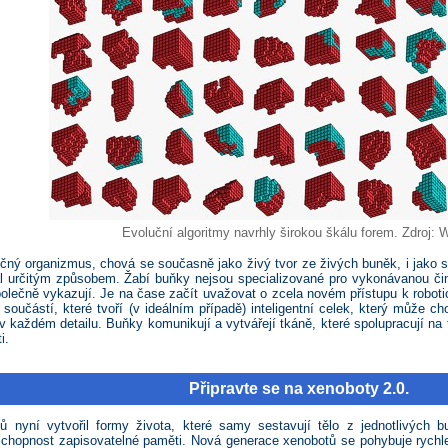
Evoluční algoritmy navrhly širokou škálu forem. Zdroj: W
ečný organizmus, chová se současně jako živý tvor ze živých buněk, i jako s
l určitým způsobem. Žabí buňky nejsou specializované pro vykonávanou čin
polečně vykazují. Je na čase začít uvažovat o zcela novém přístupu k roboti
součástí, které tvoří (v ideálním případě) inteligentní celek, který může cho
 v každém detailu. Buňky komunikují a vytvářejí tkáně, které spolupracují na
i.
Připravte se na xenoboty 2.0.
ů nyní vytvořil formy života, které samy sestavují tělo z jednotlivých
chopnost zapisovatelné paměti. Nová generace xenobotů se pohybuje rychlej