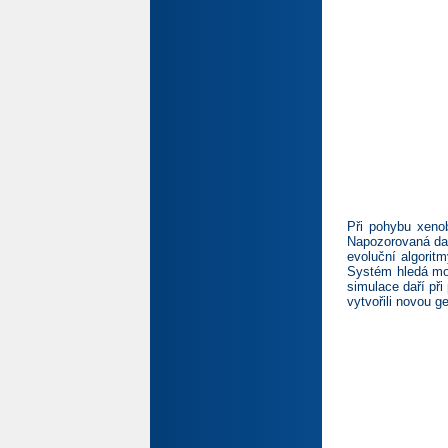
Při pohybu xenob
Napozorovaná data
evoluční algoritm
Systém hledá mož
simulace daří při
vytvořili novou g