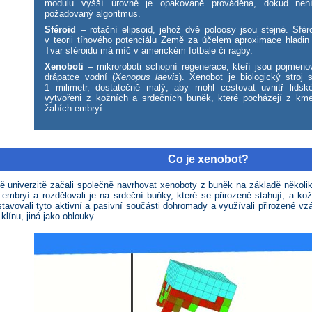
modulu vyšší úrovně je opakovaně prováděna, dokud nen
požadovaný algoritmus.
Sféroid
– rotační elipsoid, jehož dvě poloosy jsou stejné. Sfér
v teorii tíhového potenciálu Země za účelem aproximace hladin 
Tvar sféroidu má míč v americkém fotbale či ragby.
Xenoboti
– mikroroboti schopní regenerace, kteří jsou pojmenov
drápatce vodní (
Xenopus laevis
). Xenobot je biologický stroj 
1 milimetr, dostatečně malý, aby mohl cestovat uvnitř lidsk
vytvořeni z kožních a srdečních buněk, které pocházejí z k
žabích embryí.
Co je xenobot?
ě univerzitě začali společně navrhovat xenoboty z buněk na základě několik
embryí a rozdělovali je na srdeční buňky, které se přirozeně stahují, a kož
avovali tyto aktivní a pasivní součásti dohromady a využívali přirozené vz
klínu, jiná jako oblouky.