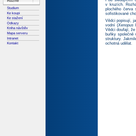
Různé
v kruzích. Rozh
Studium
plochého červa s
Ke koupi
sofistikované cho
Ke stažení
Vědci popisují, j
Odkazy
vodní (
Xenopus l
Kniha návštěv
Vědci doufají, že
Mapa serveru
buňky společně v
Intranet
struktury. Jakmi
ochotná udělat.
Kontakt