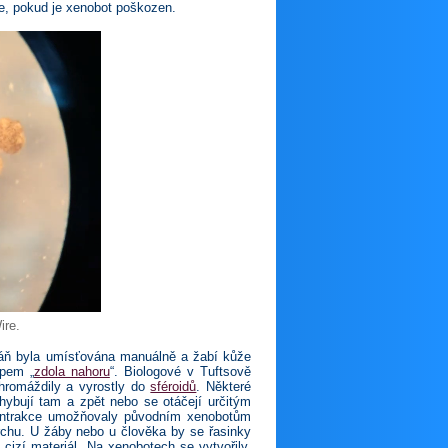
se, pokud je xenobot poškozen.
ire.
káň byla umísťována manuálně a žabí kůže
upem „
zdola nahoru
“. Biologové v Tuftsově
hromáždily a vyrostly do
sféroidů
. Některé
ohybují tam a zpět nebo se otáčejí určitým
 kontrakce umožňovaly původním xenobotům
vrchu. U žáby nebo u člověka by se řasinky
 cizí materiál. Na xenobotech se vytvořily,