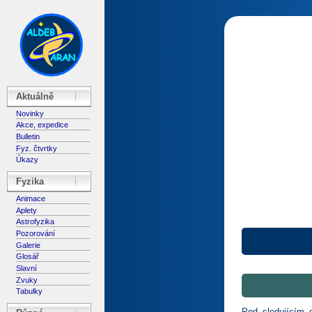
Aktuálně
Novinky
Akce, expedice
Bulletin
Fyz. čtvrtky
Úkazy
Fyzika
Animace
Aplety
Astrofyzika
Pozorování
Galerie
Glosář
Slavní
Zvuky
Tabulky
Pod sledujícím 