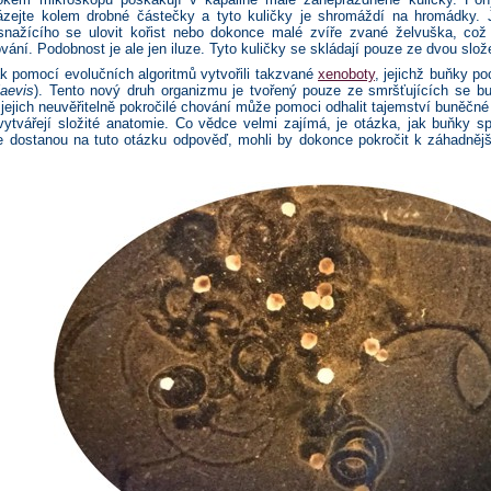
ázejte kolem drobné částečky a tyto kuličky je shromáždí na hromádky. 
nažícího se ulovit kořist nebo dokonce malé zvíře zvané želvuška, což j
vání. Podobnost je ale jen iluze. Tyto kuličky se skládají pouze ze dvou slo
ak pomocí evolučních algoritmů vytvořili takzvané
xenoboty
, jejichž buňky p
aevis
). Tento nový druh organizmu je tvořený pouze ze smršťujících se b
 jejich neuvěřitelně pokročilé chování může pomoci odhalit tajemství buněčn
ytvářejí složité anatomie. Co vědce velmi zajímá, je otázka, jak buňky spo
le dostanou na tuto otázku odpověď, mohli by dokonce pokročit k záhadněj