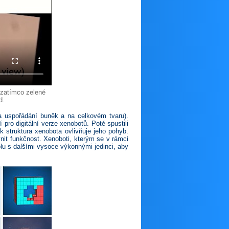
 zatímco zelené
d.
na uspořádání buněk a na celkovém tvaru).
pro digitální verze xenobotů. Poté spustili
jak struktura xenobota ovlivňuje jeho pohyb.
it funkčnost. Xenoboti, kterým se v rámci
olu s dalšími vysoce výkonnými jedinci, aby