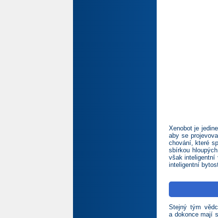
Xenobot je jedin
aby se projevova
chování, které s
sbírkou hloupých 
však inteligentní
inteligentní bytost
Stejný tým vědc
a dokonce mají s