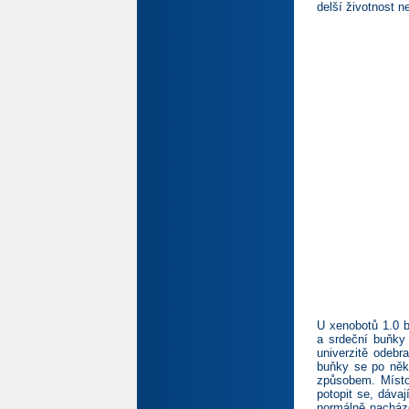
delší životnost 
U xenobotů 1.0 b
a srdeční buňky 
univerzitě odebr
buňky se po něko
způsobem. Místo
potopit se, dáva
normálně nacházel