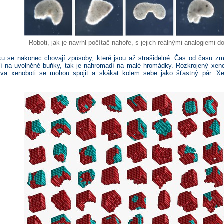
Roboti, jak je navrhl počítač nahoře, s jejich reálnými analogiemi do
 se nakonec chovají způsoby, které jsou až strašidelné. Čas od času změ
í na uvolněné buňky, tak je nahromadí na malé hromádky. Rozkrojený xeno
Dva xenoboti se mohou spojit a skákat kolem sebe jako šťastný pár. Xe