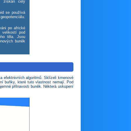
í získán celý
oid se používá
geopotenciálu.
áni po africké
s velikostí pod
ého těla. Jsou
menových buněk
a efektnivních algoritmů. Sklízeli kmenové
ní buňky, které tuto vlastnost nemají. Pod
ájemné přilnavosti buněk. Některá uskupení