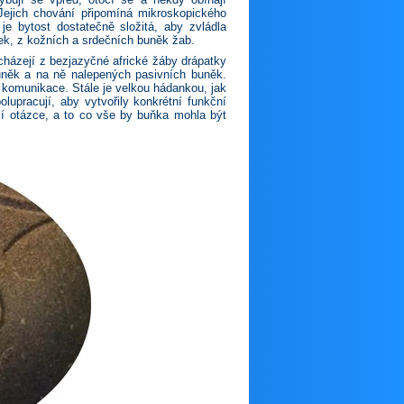
Jejich chování připomíná mikroskopického
e bytost dostatečně složitá, aby zvládla
žek, z kožních a srdečních buněk žab.
ocházejí z bezjazyčné africké žáby drápatky
uněk a na ně nalepených pasivních buněk.
é komunikace. Stále je velkou hádankou, jak
lupracují, aby vytvořily konkrétní funkční
ší otázce, a to co vše by buňka mohla být