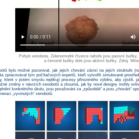
Pohyb xenobota. Zelenomodré čtverce nahoře jsou pasivní buňky,
a červené buňky dole jsou aktivní buňky. Zdroj: Wire
otů bylo možné pozorovat, jak jejich chování závisí na jejich struktuře (
 zpracovával tým počítačových expertů, kteří vytvořili simulované prostředí 
y, které v jistém smyslu replikují procesy přirozeného výběru, aby zjistili, 
né změny v návrzích xenobotů a zkoumá, jak by nové designy mohly ovlivn
 plnění konkrétního úkolu, jsou považováni za „způsobilé“ a jsou „chováni“ sp
eneraci „vyvinutých“ xenobotů.