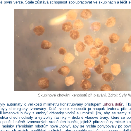
než první verze. Stále zůstává schopnost spolupracovat ve skupinách a léčit 
Skupinové chování xenobotů při plavání. Zdroj: Syfy W
yly automaty o velikosti milimetru konstruovány přístupem „
shora dolů
“. T
byly chirurgicky tvarovány. Další verze xenobotů je naopak tvořena příst
ali kmenové buňky z embryí drápatky vodní a umožnili jim, aby se samy s
lika dnech odlišily a vytvořily řasinky – drobné vlasové tvary, které se p
 použití ručně tvarovaných srdečních buněk, jejichž přirozené rytmické
jí řasinky sféroidním robotům nové „nohy“, aby se rychle pohybovaly po po
y na sliznicích, například v plicích, aby pomohly vytlačit patogeny a další