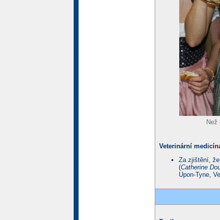
Než p
Veterinární medicín
Za zjištění, 
(
Catherine Do
Upon-Tyne, Vel