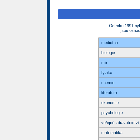
Od roku 1991 byl
jsou ozna
medicína
biologie
mír
fyzika
chemie
literatura
ekonomie
psychologie
veřejné zdravotnictví
matematika