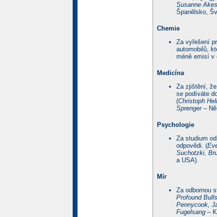
Susanne Akess
Španělsko, Šv
Chemie
Za vyřešení p
automobilů, kt
méně emisí v o
Medicína
Za zjištění, ž
se podíváte do
(
Christoph He
Sprenger
– Ně
Psychologie
Za studium odp
odpovědi. (
Eve
Suchotzki, Br
a USA).
Mír
Za odbornou s
Profound Bulls
Pennycook, Ja
Fugelsang
– K