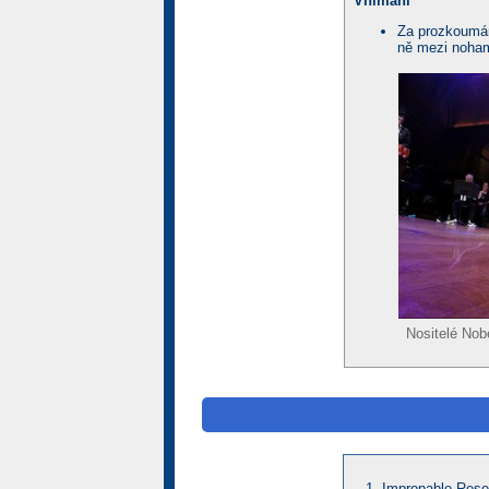
Vnímání
Za prozkoumání
ně mezi noham
Nositelé Nob
Impropable Rese