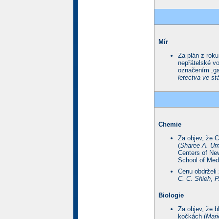
Mír
Za plán z roku
nepřátelské vo
označením „ga
letectva ve st
Chemie
Za objev, že 
(
Sharee A. Um
Centers of N
School of Med
Cenu obdrželi
C. C. Shieh
,
P
Biologie
Za objev, že b
kočkách (
Mari