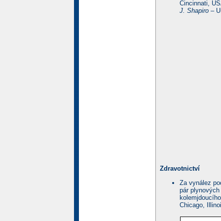
Cincinnati, U
J. Shapiro
– Un
Zdravotnictví
Za vynález po
pár plynových
kolemjdoucího
Chicago, Illin