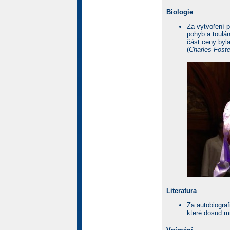
Biologie
Za vytvoření 
pohyb a toulán
část ceny byla
(
Charles Foste
Literatura
Za autobiogra
které dosud mr