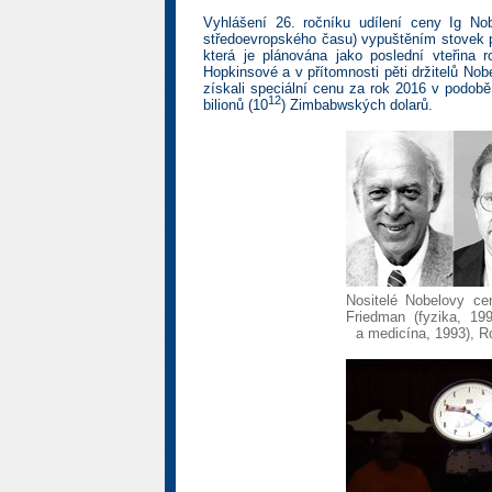
Vyhlášení 26. ročníku udílení ceny Ig No
středoevropského času) vypuštěním stovek p
která je plánována jako poslední vteřin
Hopkinsové a v přítomnosti pěti držitelů Nob
získali speciální cenu za rok 2016 v podob
12
bilionů (10
) Zimbabwských dolarů.
Nositelé Nobelovy cen
Friedman (fyzika, 19
a medicína, 1993), R