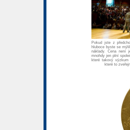
Pokud jste z předcho
hluboce byste se mýlil
náklady. Cena není 
mnohdy jen plní spole
které takový výzkum 
které to zveře