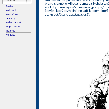
Různé
bratru slavného
Alfreda Bernarda Nobela
zná
Studium
anglický výraz
ignoble
znamená „potupný“, „s
Ke koupi
člověk, který rozhodně nepatří k lidem, kteří
zprvu pokládáno za bláznivost
“.
Ke stažení
Odkazy
Kniha návštěv
Mapa serveru
Intranet
Kontakt