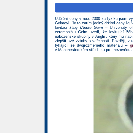
Udělění ceny v roce 2000 za fyziku jsem v
Geimovi
. Je to zatím jediný držitel ceny I
levitaci žáby (
Andre Geim
– University o
ceremoniálu Geim uvedl, že levitující ž
náboženské skupiny v Anglii , který mu nabí
zlepšit své vztahy s veřejností. Později, 
týkající se dvojrozměrného materiálu –
g
v Manchesterském středisku pro mezovědu a