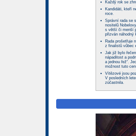
Každý rok se zhru
Kandidáti, kteří 
roce.
Správní rada se s
nositelů Nobelovy
s větší či menší 
přizván náhodný 
Rada prošetřuje 
z finalistů vůbec 
Jak již bylo řeče
nápaditost a podn
a jednou řež“. Jed
možnost tuto cen
Vítězové jsou poz
V posledních lete
zúčastnila.