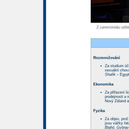
Z ceremoniálu udíle
Rozmnožování
Za studium úč
sexuální chov
Shafik
– Egypt
Ekonomika
Za přiřazení l
prodejnosti a 
Nový Zéland a 
Fyzika
Za objev, proč
jsou vážky fat
Blahó, György