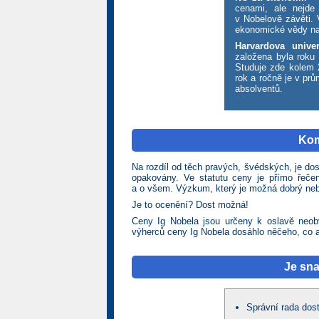
cenami, ale nejde
v Nobelově závěti. 
ekonomické vědy na
Harvardova univer
založena byla roku
Studuje zde kolem 2
rok a ročně je v pr
absolventů.
Kom
Na rozdíl od těch pravých, švédských, je do
opakovány. Ve statutu ceny je přímo řeč
a o všem. Výzkum, který je možná dobrý ne
Je to ocenění? Dost možná!
Ceny Ig Nobela jsou určeny k oslavě neobv
výherců ceny Ig Nobela dosáhlo něčeho, co a
Je sn
Správní rada dos