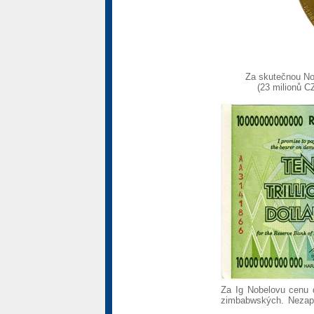
Za skutečnou No
(23 milionů C
Za Ig Nobelovu cenu d
zimbabwských. Nezapo