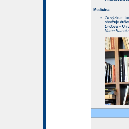
Medicína
Za výzkum tox
ohrožuje dušev
Lindová
– Univ
Naren Ramakr