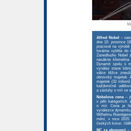
Ma
Alfred Nobel
– naro
dne 10. prosince 1
pracoval na výrobě 
továrna vylétla do
Zanedlouho Nobel zj
nasákne křemelina 
Dynamit spolu s ro
vynález stane lidst
válce těžce zneuži
obrovský majetek. A
majetek (32 milionů
každoročně udělov
a zásluhy o mír ve 
Nobelova cena
– j
v pěti kategoriích: 
o mír. Cena je hr
vynálezce dynamitu,
Wilhelmu Roentgeno
mění, v roce 2025 č
českých korun. Udělu
NC za ekonomii
– 