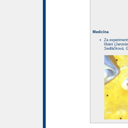
Medicína
Za experiment
líbání (
Jarosla
Sedláčková, G