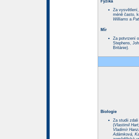
Fyzika
Za vysvětlení,
méně často, k
Williams
a
Pat
Mír
Za potvrzení o
Stephens, Joh
Británie).
Biologie
Za studii zdal
(
Vlastimil Har
Vladimír Hanz
Adámková, Kat
zemědělská un