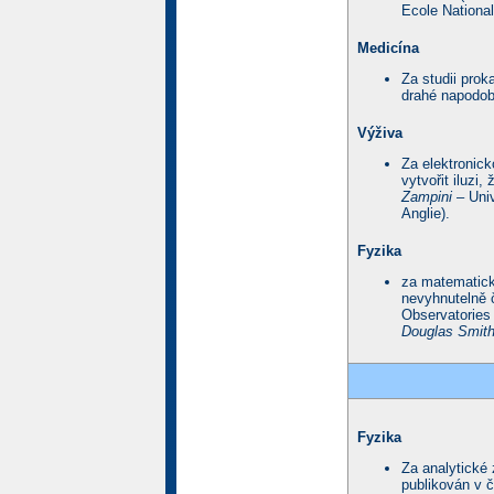
Ecole National
Medicína
Za studii prok
drahé napodobe
Výživa
Za elektronic
vytvořit iluzi,
Zampini
– Univ
Anglie).
Fyzika
za matematick
nevyhnutelně 
Observatories 
Douglas Smit
Fyzika
Za analytické 
publikován v č