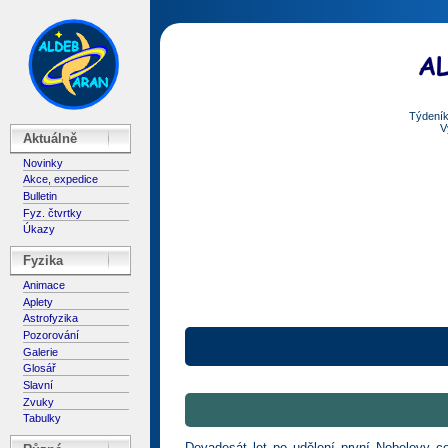
Týdeník
V
Aktuálně
Novinky
Akce, expedice
Bulletin
Fyz. čtvrtky
Úkazy
Fyzika
Animace
Aplety
Astrofyzika
Pozorování
Galerie
Glosář
Slavní
Zvuky
Tabulky
Devadesát let po udělení první Nobelovy c