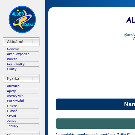
Týdeník
V
Aktuálně
Novinky
Akce, expedice
Bulletin
Fyz. čtvrtky
Úkazy
Fyzika
Animace
Aplety
Astrofyzika
Pozorování
Nan
Galerie
Glosář
Slavní
Zvuky
Tabulky
Nanoelektromechanické systémy (NEMS) jsou