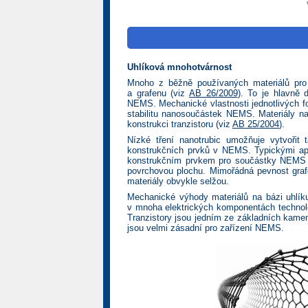
Uhlíková mnohotvárnost
Mnoho z běžně používaných materiálů pro 
a grafenu (viz
AB 26/2009
). To je hlavně 
NEMS. Mechanické vlastnosti jednotlivých f
stabilitu nanosoučástek NEMS. Materiály na
konstrukci tranzistoru (viz
AB 25/2004
).
Nízké tření nanotrubic umožňuje vytvořit 
konstrukčních prvků v NEMS. Typickými apl
konstrukčním prvkem pro součástky NEMS j
povrchovou plochu. Mimořádná pevnost gra
materiály obvykle selžou.
Mechanické výhody materiálů na bázi uhlíku
v mnoha elektrických komponentách technolog
Tranzistory jsou jedním ze základních kamenů
jsou velmi zásadní pro zařízení NEMS.