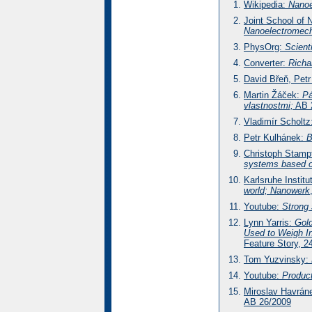
Wikipedia:
Nanoe
Joint School of 
Nanoelectromech
PhysOrg:
Scient
Converter:
Richa
David Břeň, Pet
Martin Žáček:
Pá
vlastnostmi;
AB 
Vladimír Scholtz
Petr Kulhánek:
B
Christoph Stampf
systems based o
Karlsruhe Institu
world; Nanowerk
Youtube:
Strong 
Lynn Yarris:
Gol
Used to Weigh I
Feature Story, 2
Tom Yuzvinsky:
Youtube:
Produc
Miroslav Havrán
AB 26/2009