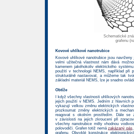
Schematické znázo
grafenu (n
Kovové uhlíkové nanotrubice
Kovové uhlíkové nanotrubice jsou navrženy j
velmi užitečná vlastnost nám dává možnos
kamenem jakéhokoliv elektrického systému. 
použití v technologii NEMS, například při 
strukturálně nastavovat, a můžeme tak tvoř
základní materiál NEMS, lze je snadno ovláda
Obtíže
I když všechny vlastnosti uhlíkových nanotru
jejich použití v NEMS. Jedním z hlavních pr
vykazují velkou změnu elektrických vlastno
prozkoumat změny elektrických a mechani
reagovat s okolním prostředím. Dále se z
v závislosti na jejich zkroucení při zpraco
všechny nanotrubice měly vhodnou vodivos
polovodiči. Grafen totiž nemá
zakázaný pás
grafenu. Obvyklé konstrukce elektronick