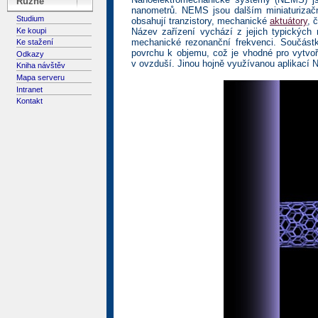
Různé
nanometrů. NEMS jsou dalším miniaturizač
Studium
obsahují tranzistory, mechanické
aktuátory
, 
Ke koupi
Název zařízení vychází z jejich typickýc
mechanické rezonanční frekvenci. Součást
Ke stažení
povrchu k objemu, což je vhodné pro vytvo
Odkazy
v ovzduší. Jinou hojně využívanou aplikací N
Kniha návštěv
Mapa serveru
Intranet
Kontakt