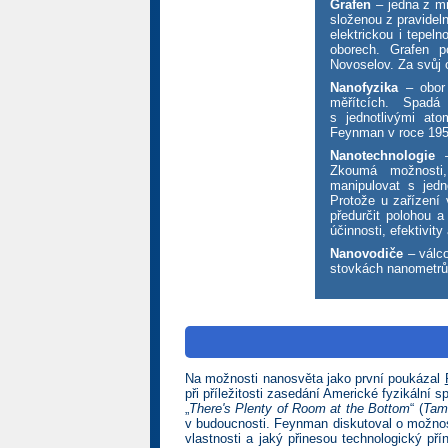
Grafen
– jedna z mn
složenou z pravidel
elektrickou i tepeln
oborech. Grafen p
Novoselov. Za svůj 
Nanofyzika
– obor 
měřítcích. Spadá
s jednotlivými at
Feynman v roce 195
Nanotechnologie
–
Zkoumá možnosti,
manipulovat s jedn
Protože u zařízení
předurčit polohou 
účinnosti, efektivit
Nanovodiče
– válco
stovkách nanometrů
Na možnosti nanosvěta jako první poukázal
při příležitosti zasedání Americké fyzikální 
„
There's Plenty of Room at the Bottom
“ (
Tam 
v budoucnosti. Feynman diskutoval o možnost
vlastnosti a jaký přinesou technologický p