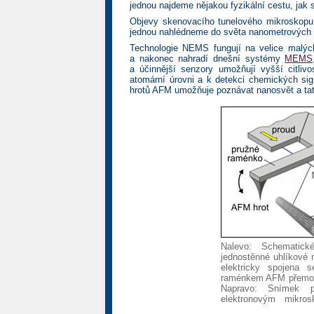
jednou najdeme nějakou fyzikální cestu, jak 
Objevy skenovacího tunelového mikroskopu
jednou nahlédneme do světa nanometrových 
Technologie NEMS fungují na velice malýc
a nakonec nahradí dnešní systémy
MEMS
a účinnější senzory umožňují vyšší citli
atomární úrovni a k detekci chemických si
hrotů AFM umožňuje poznávat nanosvět a tat
Nalevo: Schematick
jednostěnné uhlíkové 
elektricky spojena
raménkem AFM přemostě
Napravo: Snímek p
elektronovým mikro