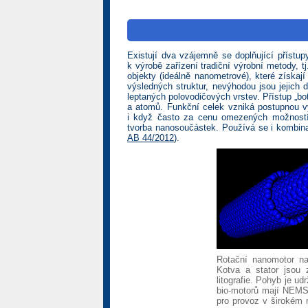
Existují dva vzájemně se doplňující přístu
k výrobě zařízení tradiční výrobní metody, t
objekty (ideálně nanometrové), které získaj
výsledných struktur, nevýhodou jsou jejich
leptaných polovodičových vrstev. Přístup „bo
a atomů. Funkční celek vzniká postupnou v
i když často za cenu omezených možností 
tvorba nanosoučástek. Používá se i kombina
AB 44/2012
).
Rotační nanomotor na
Kotva a stator jsou 
litografie. Pohyb je u
bio-motorů mají NEMS 
pro provoz v širokém 