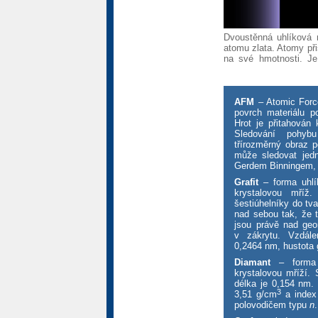
Dvoustěnná uhlíková n
atomu zlata. Atomy přis
na své hmotnosti. J
AFM
– Atomic Force
povrch materiálu 
Hrot je přitahován
Sledování pohybu
třírozměrný obraz p
může sledovat jed
Gerdem Binningem,
Grafit
– forma uhlík
krystalovou mříž
šestiúhelníky do tva
nad sebou tak, že t
jsou právě nad geom
v zákrytu. Vzdále
0,2464 nm, hustota g
Diamant
– forma u
krystalovou mříží. 
délka je 0,154 nm.
3
3,51 g/cm
a inde
polovodičem typu
n
.