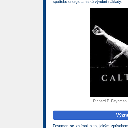
spotřebu energie a nízké výrobní náklady.
Richard P. Feynman 
Význa
Feynman se zajímal o to, jakým způsobem l