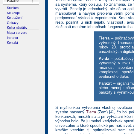
Různé
sa systému, ktorý opisujú. To znamená, že t
Studium
vyvráti. Princíp je jednoduchý, ale dá sa apl
Ke koupi
manipulovať a navyše prebieha veľmi pom
predpovedať výsledok experimentu. Sme síce 
Ke stažení
resp. posilniť u nich nejakú vlastnosť, a
Odkazy
zložitosti meníme ich spôsob fungovania iba
Kniha návštěv
Mapa serveru
Intranet
Tierra
– počítačový 
vytvorený Thomasom
Kontakt
rokov 20. storoči
parazitických digitá
Avida
– počítačový 
vytvorený v roku 1
možnosť spontánn
komplexnej operác
evolučného tlaku.
Parazit
– organizmu
alebo menej spôso
parazity s výnimkou 
S myšlienkou vytvorenia vlastnej evolúcie 
systém nazvaný
Tierra
(Zem) [4], čo bol po
konkurovali, množili sa a pri vytváraní kópi
výhodou bolo, že ju mohol kedykoľvek spusti
univerzálne a ktoré špecifické pre náš svet
kratším verziám, tj. optimalizovali sami s