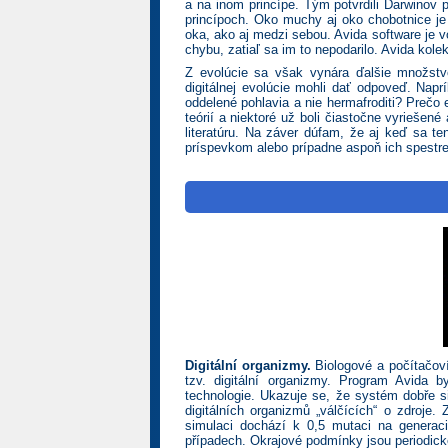
a na inom princípe. Tým potvrdili Darwinov p
princípoch. Oko muchy aj oko chobotnice je
oka, ako aj medzi sebou. Avida software je vo
chybu, zatiaľ sa im to nepodarilo. Avida kole
Z evolúcie sa však vynára ďalšie množstv
digitálnej evolúcie mohli dať odpoveď. Nap
oddelené pohlavia a nie hermafroditi? Prečo
teórií a niektoré už boli čiastočne vyriešen
literatúru. Na záver dúfam, že aj keď sa 
príspevkom alebo prípadne aspoň ich spestr
Digitální organizmy.
Biologové a počítačoví
tzv. digitální organizmy. Program Avida by
technologie. Ukazuje se, že systém dobře s
digitálních organizmů „válčících“ o zdroje
simulaci dochází k 0,5 mutaci na generaci
případech. Okrajové podmínky jsou periodick