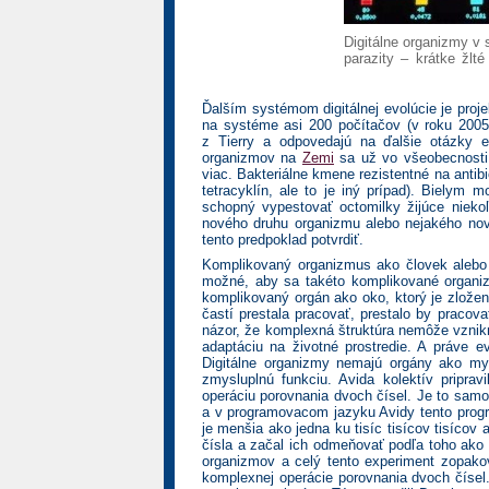
Digitálne organizmy v 
parazity – krátke žlt
Ďalším systémom digitálnej evolúcie je proj
na systéme asi 200 počítačov (v roku 200
z Tierry a odpovedajú na ďalšie otázky e
organizmov na
Zemi
sa už vo všeobecnosti 
viac. Bakteriálne kmene rezistentné na antibi
tetracyklín, ale to je iný prípad). Bielym
schopný vypestovať octomilky žijúce nieko
nového druhu organizmu alebo nejakého nov
tento predpoklad potvrdiť.
Komplikovaný organizmus ako človek alebo k
možné, aby sa takéto komplikované organiz
komplikovaný orgán ako oko, ktorý je zlože
častí prestala pracovať, prestalo by pracov
názor, že komplexná štruktúra nemôže vzniknú
adaptáciu na životné prostredie. A práve e
Digitálne organizmy nemajú orgány ako my
zmysluplnú funkciu. Avida kolektív pripravi
operáciu porovnania dvoch čísel. Je to samo
a v programovacom jazyku Avidy tento progr
je menšia ako jedna ku tisíc tisícov tisícov
čísla a začal ich odmeňovať podľa toho ako 
organizmov a celý tento experiment zopakov
komplexnej operácie porovnania dvoch čísel