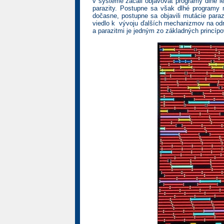
v systéme začali objavovať programy dlhé len
parazity. Postupne sa však dlhé programy 
dočasne, postupne sa objavili mutácie paraz
viedlo k vývoju ďalších mechanizmov na odra
a parazitmi je jedným zo základných princípov