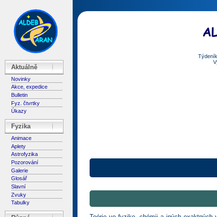
Týdeník
V
Aktuálně
Novinky
Akce, expedice
Bulletin
Fyz. čtvrtky
Úkazy
Fyzika
Animace
Aplety
Astrofyzika
Pozorování
Galerie
Glosář
Slavní
Zvuky
Tabulky
Teórie vo fyzike, chémii a iných exaktných