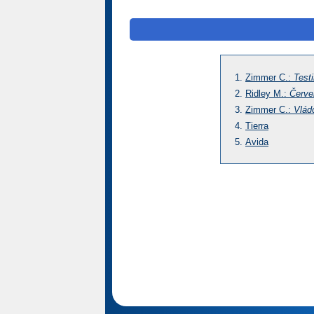
Zimmer C.:
Test
Ridley M.:
Červe
Zimmer C.:
Vlád
Tierra
Avida