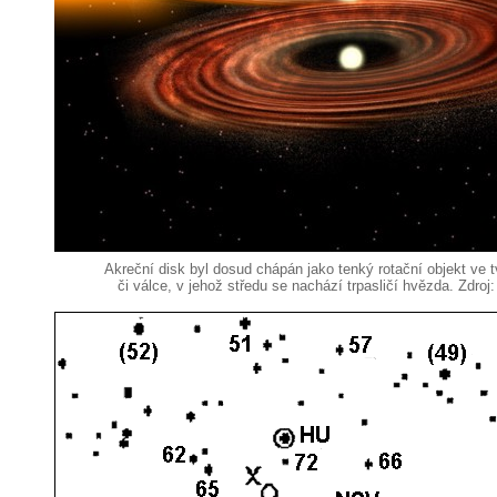
Akreční disk byl dosud chápán jako tenký rotační objekt ve tv
či válce, v jehož středu se nachází trpasličí hvězda. Zdro