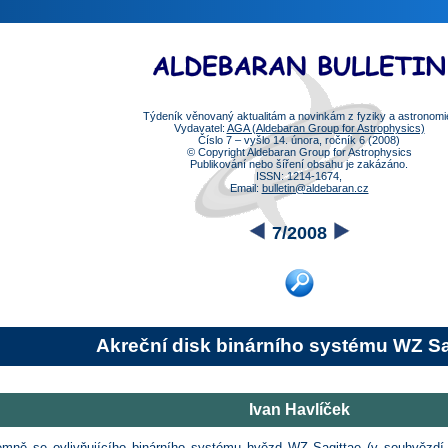
Týdeník věnovaný aktualitám a novinkám z fyziky a astronomi
Vydavatel:
AGA (Aldebaran Group for Astrophysics)
Číslo 7 – vyšlo 14. února, ročník 6 (2008)
© Copyright Aldebaran Group for Astrophysics
Publikování nebo šíření obsahu je zakázáno.
ISSN: 1214-1674,
Email:
bulletin@aldebaran.cz
7/2008
Akreční disk binárního systému WZ Sa
Ivan Havlíček
emně se ovlivňujícího binárního systému hvězd WZ Sagittae (v souhvězdí