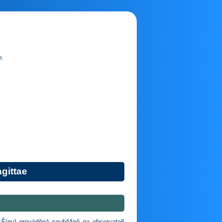
e.
gittae
 Šípu) prováděná souběžně na observatoři