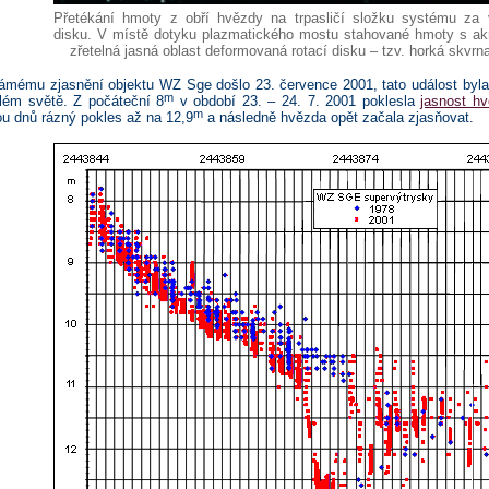
Přetékání hmoty z obří hvězdy na trpasličí složku systému za 
disku. V místě dotyku plazmatického mostu stahované hmoty s ak
zřetelná jasná oblast deformovaná rotací disku – tzv. horká skvrn
mému zjasnění objektu WZ Sge došlo 23. července 2001, tato událost byla
m
lém světě. Z počáteční 8
v období 23. – 24. 7. 2001 poklesla
jasnost h
m
u dnů rázný pokles až na 12,9
a následně hvězda opět začala zjasňovat.