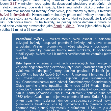
hledem
SST
v minulém roce upřesnila dosavadní představy o akrečních dis
čí složku soustavy. Jde o dvě hvězdy, které jsou natolik blízko u sebe, ž
u. Rozměrově mohou být hvězdy různě velké, jsou známy systémy s hvězdn
 hvězd
či
černých děr
. Hmotnostně mohou být přitom obě hvězdy srovnatelné
a druhou složku za vzniku tzv. akrečního disku. Není vzácností, že k přet
cyklu pohlcovala hmotu druhé hvězdy, se později stane dárcem a hmota
om od sebe vzdáleny srovnatelně jako
Země
a
Měsíc
. Doba jejich oběhu bývá 
obíhá 81 minut a 38 sekund).
Proměnné hvězdy
– hvězdy měnící svou jasnost. K základní
pulzující hvězdy, eruptivní proměnné hvězdy, zákrytové pro
a ostatní. Výzkum proměnných hvězd přispívá k pochopení v
hvězd, dynamiky přenosu hmoty mezi složkami, k pochopen
stádií vývoje hvězd, ale i k měření vzdáleností ve vesmíru (cef
typu Ia).
Bílý trpaslík
– jedna z možných závěrečných fází vývoje h
ve které degenerovaný elektronový plyn vyvíjí gradient tlaku (zp
vylučovacím principem), který odolává gravitaci. Poloměr j
3
-3
30 000 km, hustota řádově 10
kg cm
, maximální hmotnost 1,4
bílí trpaslíci jsou nestabilní, explodují jako supernovy 
tzv. Chandrasekharovu mez odvodil Subrahmanyan Chandrasekha
Objev prvního bílého trpaslíka: Již v roce 1834 Fridrich Bess
průvodce Síria A z newtonovské teorie na základě vlnovkovité tra
Sírius. Tento průvodce (Sírius B) byl objeven v optické dílně bra
1862 (Alvan Clark – test objektivu průměru 45 cm). Sírius B je
bílým trpaslíkem. Byla na něm demonstrována správnost newt
(vlnovkovitá trajektorie Síria A) i potvrzena OTR (červený posu
enormně malý a hustý bílý trpaslík s průměrem 11 736 km, ρ = 