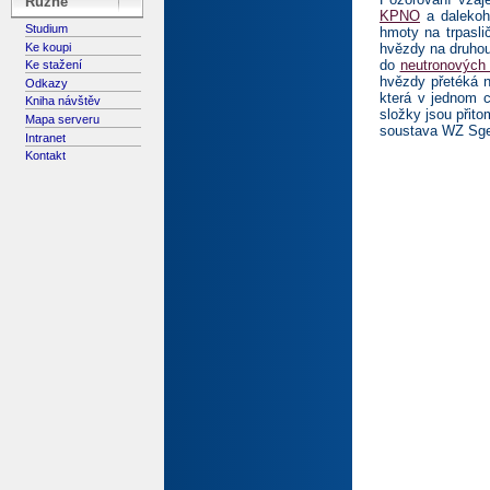
Různé
KPNO
a daleko
Studium
hmoty na trpasli
Ke koupi
hvězdy na druho
do
neutronových
Ke stažení
hvězdy přetéká n
Odkazy
která v jednom 
Kniha návštěv
složky jsou přit
Mapa serveru
soustava WZ Sge 
Intranet
Kontakt