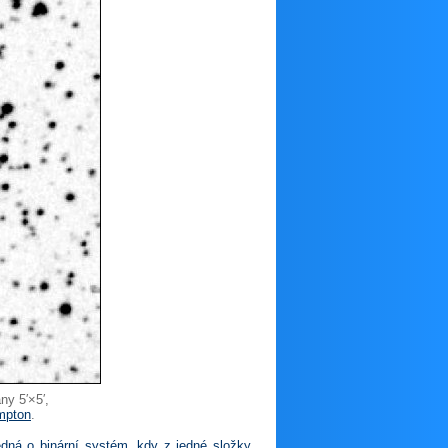
y 5′×5′,
ampton
.
edná o binární systém, kdy z jedné složky