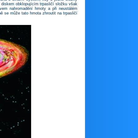
diskem obklopujícím trpasličí složku však
jevem nahromadění hmoty a při neustálém
 se může tato hmota zhroutit na trpasličí