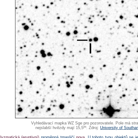
Vyhledávací mapka WZ Sge pro pozorovatele. Pole má stran
m
nejslabší hvězdy mají 15,5
. Zdroj:
University of South
lyzmatická (eruptivní)
proměnná trpasličí
nova
. U tohoto typu objektů se j