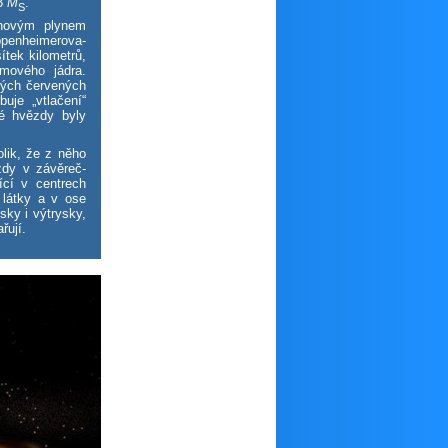
03
M
.
S
onovým plynem
penheimerova-
ítek kilometrů,
mového jádra.
ných červených
uje „vtlačení“
vé hvězdy byly
olik, že z něho
y v zá­vě­reč­
ící v centrech
y látky a v ose
sky i výtrysky,
řují.