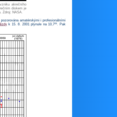
vzniku akrečního
rečním diskem je
a. Zdroj: NASA.
 pozorována amatérskými i profesionálními
m
vězdy
k 15. 8. 2001 plynule na 10,7
. Pak