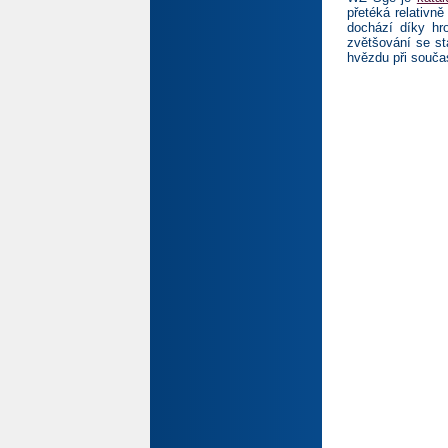
přetéká relativn
dochází díky hr
zvětšování se st
hvězdu při souča