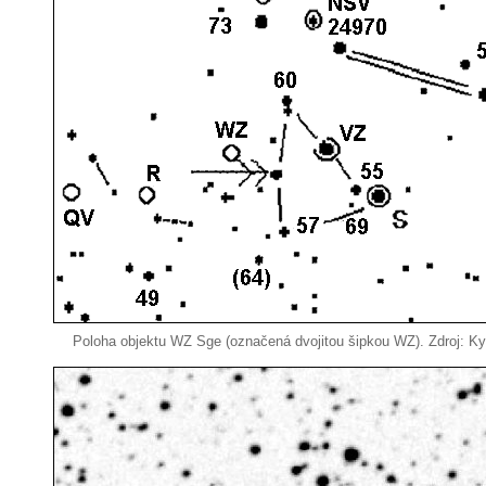
Poloha objektu WZ Sge (označená dvojitou šipkou WZ). Zdroj: Kyo