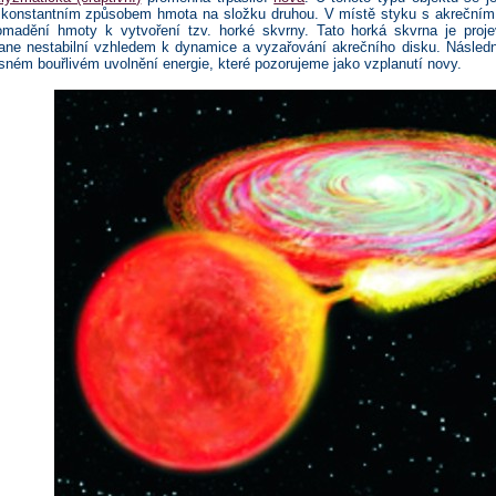
ě konstantním způsobem hmota na složku druhou. V místě styku s akrečním 
omadění hmoty k vytvoření tzv. horké skvrny. Tato horká skvrna je pro
ane nestabilní vzhledem k dynamice a vyzařování akrečního disku. Následně
sném bouřlivém uvolnění energie, které pozorujeme jako vzplanutí novy.