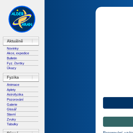
Aktuálně
Novinky
Akce, expedice
Bulletin
Fyz. čtvrtky
Úkazy
Fyzika
Animace
Aplety
Astrofyzika
Pozorování
Galerie
Glosář
Slavní
Zvuky
Tabulky
Pozorování vzáj