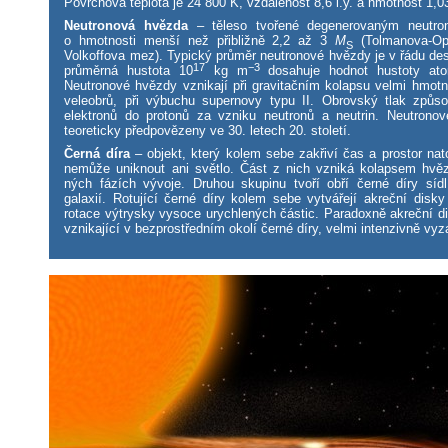
Povrchová teplota je 24 800 K, vzdálenost 8,6 l.y. a hmotnost 1,
Neutronová hvězda
– těleso tvořené degenerovaným neutr
o hmotnosti menší než přibližně 2,2 až 3
M
(Tolmanova-Op
S
Volkoffova mez). Typický průměr neutronové hvězdy je v řádu des
17
−3
průměrná hustota 10
kg m
dosahuje hodnot hustoty ato
Neutronové hvězdy vznikají při gravitačním kolapsu velmi hmot
veleobrů, při výbuchu supernovy typu II. Obrovský tlak způsob
elektronů do protonů za vzniku neutronů a neutrin. Neutrono
teoreticky předpovězeny ve 30. letech 20. století.
Černá díra
– objekt, který kolem sebe zakřiví čas a prostor nat
nemůže uniknout ani světlo. Část z nich vzniká kolapsem hvězd
ných fázích vývoje. Druhou skupinu tvoří obří černé díry sídl
galaxií. Rotující černé díry kolem sebe vytvářejí akreční disk
rotace výtrysky vysoce urychlených částic. Paradoxně akreční di
vznikající v bezprostředním okolí černé díry, velmi intenzivně vyza