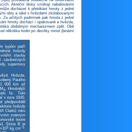
cích. Akreční disky vznikají nabalováním
e může docházet k přetékání hmoty z jedné
ými obry a také s hvězdami zkolabovanými
. Za určitých podmínek pak hmota z jedné
ékání hmoty dochází i opakovaně a hvězda,
 přetéká obdobným mechanizmem zpět. Obě
od několika hodin po desítky minut (binární
m typům patří
mněnné hvězdy
nitřní stavby
í závěrečných
eidy, supernovy
vězd. Hvězda,
ůsobený Pauliho
e 1 000 km až
 M
. Hmotnější
S
typu Ia. Tuto
r v roce 1930.
el předpověděl
jektorie hvězdy
tří Clarků roku
 prvním známým
onovské teorie
v). Sírius B je
3
−3
3×10
kg cm
.