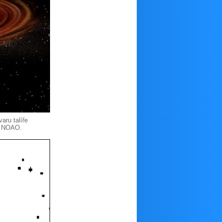
aru talíře
j: NOAO.