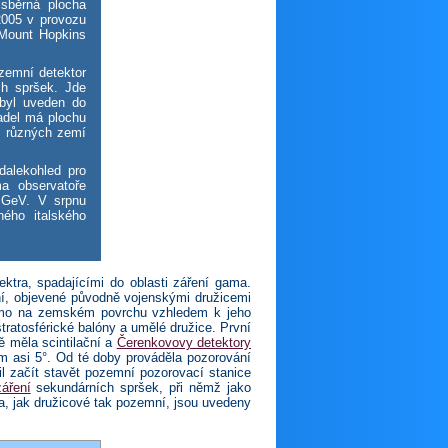
 sběrná plocha
2005 v provozu
 Mount Hopkins
zemní detektor
ch spršek. Jde
 byl uveden do
adel má plochu
 z různých zemí
alekohled pro
a observatoře
 GeV. V srpnu
ého italského
ktra, spadajícími do oblasti záření gama.
ení, objevené původně vojenskými družicemi
ímo na zemském povrchu vzhledem k jeho
ratosférické balóny a umělé družice. První
 měla scintilační a
Čerenkovovy detektory
m asi 5°. Od té doby prováděla pozorování
l začít stavět pozemní pozorovací stanice
áření
sekundárních spršek, při němž jako
, jak družicové tak pozemní, jsou uvedeny