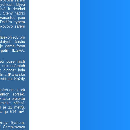
nkovova záření
rychlostí. Bývá
ívá k detekci
. Stěny nádrží
variantou jsou
 Dalším typem
nkovovo záření
í.
alekohledy pro
bitých částic
 je gama foton
 patří HEGRA,
ti pozemních
e sekundárních
 činnost byla
alma (Kanárské
nstitutu. Každý
ních detektorů
rních spršek.
kratka projektu
mické záření.
l je 12 metrů,
2
cha je 614 m
.
Array System,
jí Čerenkovovo