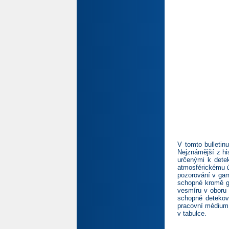
V tomto bulletin
Nejznámější z hi
určenými k dete
atmosférickému ú
pozorování v gam
schopné kromě g
vesmíru v oboru 
schopné detekov
pracovní médium 
v tabulce.