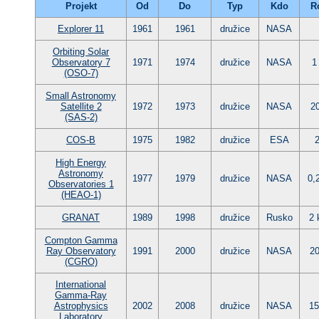
Projekt
Od
Do
Typ
Kdo
R
Explorer 11
1961
1961
družice
NASA
Orbiting Solar
Observatory 7
1971
1974
družice
NASA
1
(OSO-7)
Small Astronomy
Satellite 2
1972
1973
družice
NASA
2
(SAS-2)
COS-B
1975
1982
družice
ESA
High Energy
Astronomy
1977
1979
družice
NASA
0,
Observatories 1
(HEAO-1)
GRANAT
1989
1998
družice
Rusko
2 
Compton Gamma
Ray Observatory
1991
2000
družice
NASA
20
(CGRO)
International
Gamma-Ray
Astrophysics
2002
2008
družice
NASA
15
Laboratory