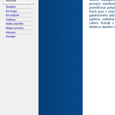
Různé
jemným interfer
Studium
proměřovat pohyb
Ke koupi
která jsou v ji
galaktického jád
Ke stažení
spektra, viditeln
Odkazy
záření. Každé z 
Kniha návštěv
detekce daného d
Mapa serveru
Intranet
Kontakt