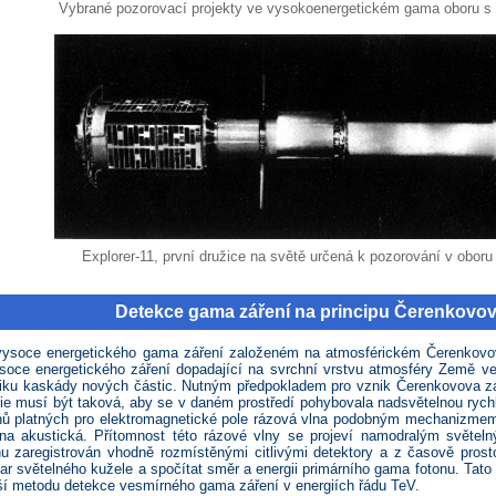
Vybrané pozorovací projekty ve vysokoenergetickém gama oboru s 
Explorer-11, první družice na světě určená k pozorování v oboru
Detekce gama záření na principu Čerenkovov
 vysoce energetického gama záření založeném na atmosférickém Čerenkovov
soce energetického záření dopadající na svrchní vrstvu atmosféry Země ve
iku kaskády nových částic. Nutným předpokladem pro vznik Čerenkovova záře
rgie musí být taková, aby se v daném prostředí pohybovala nadsvětelnou rych
nů platných pro elektromagnetické pole rázová vlna podobným mechanizmem
lna akustická. Přítomnost této rázové vlny se projeví namodralým světe
 zaregistrován vhodně rozmístěnými citlivými detektory a z časově prost
var světelného kužele a spočítat směr a energii primárního gama fotonu. Tat
ější metodu detekce vesmírného gama záření v energiích řádu TeV.