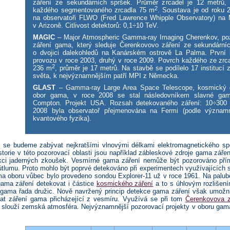
záření ze sekundárních spršek. Průměr zrcadel je 12 metrů,
2
každého segmentovaného zrcadla 75 m
. Soustava je od roku 
na observatoři FLWO (Fred Lawrence Whipple Observatory) na
v Arizoně. Citlivost detektorů: 0,1÷10 TeV.
MAGIC
– Major Atmospheric Gamma-ray Imaging Cherenkov, po
záření gama, který sleduje Čerenkovovo záření ze sekundární
o dvojici dalekohledů na Kanárském ostrově La Palma. První
provozu v roce 2003, druhý v roce 2009. Povrch každého ze zrc
2
236 m
, průměr je 17 metrů. Na stavbě se podílelo 17 institucí
světa, k nejvýznamnějším patří MPI z Německa.
GLAST
– Gamma-ray Large Area Space Telescope, kosmický d
obor gama, v roce 2008 se stal následovníkem slavné gam
Compton. Projekt USA. Rozsah detekovaného záření: 10÷300
2008 byla observatoř přejmenována na Fermi (podle významn
kvantového fyzika).
u se budeme zabývat nejkratšími vlnovými délkami elektromagnetického spe
storie v této pozorovací oblasti jsou například zábleskové zdroje gama zář
kci jaderných zkoušek. Vesmírné gama záření nemůže být pozorováno př
tlumu. Proto mohlo být poprvé detekováno při experimentech využívajících st
a oboru vůbec bylo provedeno sondou Explorer-11 už v roce 1961. Na palubě
ama záření detekovat i částice
kosmického záření
a to s úhlovým rozlišení
gama řada družic. Nově navržený princip detekce gama záření však umožni
at záření gama přicházející z vesmíru. Využívá se při tom
Čerenkovova z
slouží zemská atmosféra. Nejvýznamnější pozorovací projekty v oboru gama