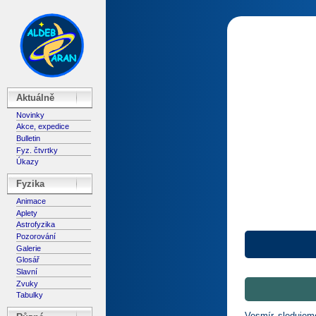
Aktuálně
Novinky
Akce, expedice
Bulletin
Fyz. čtvrtky
Úkazy
Fyzika
Animace
Aplety
Astrofyzika
Pozorování
Galerie
Glosář
Slavní
Zvuky
Tabulky
Vesmír sledujeme