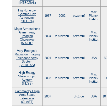
(INTEGRAL)
High-Energy-
Max
Gamma-Ray
1987
2002
pozemní
Planck
Astronomy
Institut
(HEGRA)
Major Atmospheric
Gamma-ray
Max
Imaging
2004
v provozu
pozemní
Planck
Cherenkov
Institut
(MAGIC)
Very Energetic
Radiation Imaging
Telescope Array
2001
v provozu
pozemní
USA
50
System
(VERITAS)
High Energy
Max
Stereoscopic
2003
v provozu
pozemní
Planck
10
System
Institut
(HESS)
Gamma-ray Large
Area Space
2007
družice
USA
10
Telescope
(GLAST)