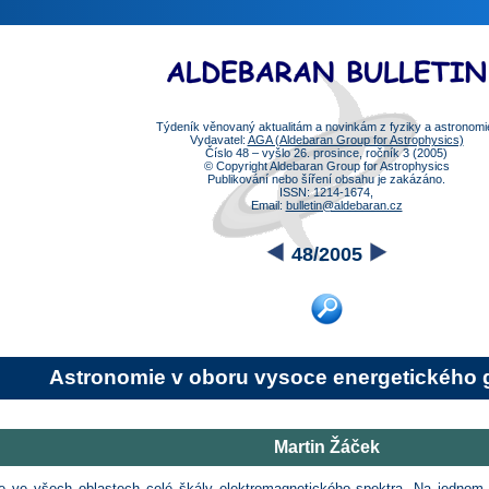
Týdeník věnovaný aktualitám a novinkám z fyziky a astronomi
Vydavatel:
AGA (Aldebaran Group for Astrophysics)
Číslo 48 – vyšlo 26. prosince, ročník 3 (2005)
© Copyright Aldebaran Group for Astrophysics
Publikování nebo šíření obsahu je zakázáno.
ISSN: 1214-1674,
Email:
bulletin@aldebaran.cz
48/2005
Astronomie v oboru vysoce energetického 
Martin Žáček
 ve všech oblastech celé škály elektromagnetického spektra. Na jednom k