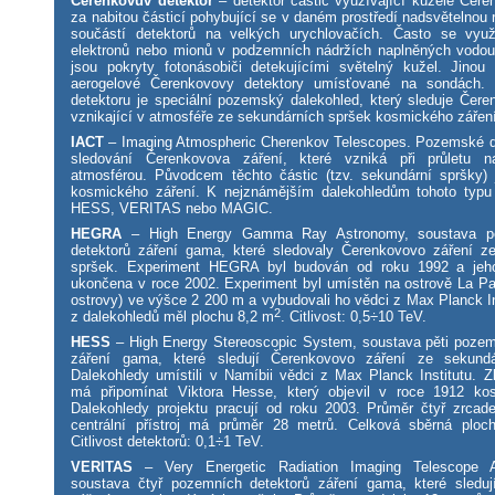
Čerenkovův detektor
– detektor částic využívající kužele Čere
za nabitou částicí pohybující se v daném prostředí nadsvětelnou 
součástí detektorů na velkých urychlovačích. Často se využ
elektronů nebo mionů v podzemních nádržích naplněných vodou
jsou pokryty fotonásobiči detekujícími světelný kužel. Jinou 
aerogelové Čerenkovovy detektory umísťované na sondách.
detektoru je speciální pozemský dalekohled, který sleduje Čere
vznikající v atmosféře ze sekundárních spršek kosmického zářen
IACT
– Imaging Atmospheric Cherenkov Telescopes. Pozemské d
sledování Čerenkovova záření, které vzniká při průletu na
atmosférou. Původcem těchto částic (tzv. sekundární spršky)
kosmického záření. K nejznámějším dalekohledům tohoto typu
HESS, VERITAS nebo MAGIC.
HEGRA
– High Energy Gamma Ray Astronomy, soustava pě
detektorů záření gama, které sledovaly Čerenkovovo záření z
spršek. Experiment HEGRA byl budován od roku 1992 a jeho
ukončena v roce 2002. Experiment byl umístěn na ostrově La P
ostrovy) ve výšce 2 200 m a vybudovali ho vědci z Max Planck I
2
z dalekohledů měl plochu 8,2 m
. Citlivost: 0,5÷10 TeV.
HESS
– High Energy Stereoscopic System, soustava pěti pozem
záření gama, které sledují Čerenkovovo záření ze sekundá
Dalekohledy umístili v Namíbii vědci z Max Planck Institutu. Z
má připomínat Viktora Hesse, který objevil v roce 1912 kos
Dalekohledy projektu pracují od roku 2003. Průměr čtyř zrcade
centrální přístroj má průměr 28 metrů. Celková sběrná plo
Citlivost detektorů: 0,1÷1 TeV.
VERITAS
– Very Energetic Radiation Imaging Telescope 
soustava čtyř pozemních detektorů záření gama, které sledu