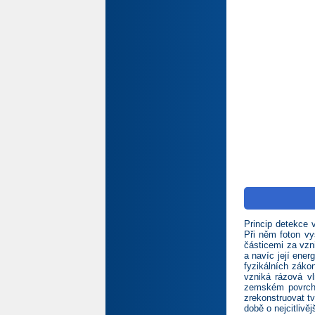
Princip detekce
Při něm foton vy
částicemi za vzn
a navíc její ene
fyzikálních záko
vzniká rázová v
zemském povrchu
zrekonstruovat t
době o nejcitliv