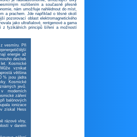
nesmírným rozlišením a současně přesně
tronomie, nám umožňuje nahlédnout do míst,
m a prachem. Jde například o těsné okolí
ější pozorovací oblast elektromagnetického
novala jako ultrafialové, rentgenové a gama
 z fyzikálních principů šíření a možností
 z vesmíru. Při
jenergetičtější
mají energie až
 mnoho desítek
o let. Kosmické
 Může vznikat
aprostá většina
10 % jsou jádra
rvky. Kosmické
 známých jevů.
 v moderních
osmické záření
při balónových
upala ionizace
ev získal Hess
ě rázové vlny,
hlostí v daném