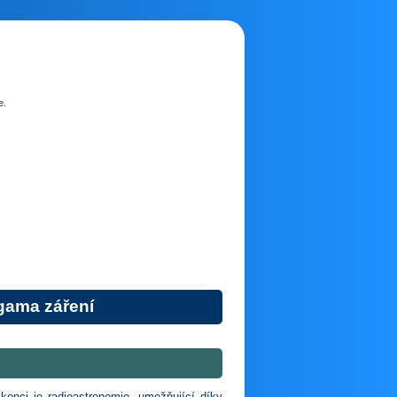
e.
gama záření
onci je radioastronomie, umožňující díky