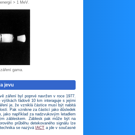
energií > 1 MeV
.
 záření gama.
a jevu
ě záření byl poprvé navržen v roce 1977.
 výškách řádově 10 km interaguje s jejími
ní je, že vzniklá částice musí být nabitá
lostí. Pak vznikne za částicí jako důsledek
, jako například za nadzvukovým letadlem
lným zábleskem. Záblesk pak může být na
orového průběhu detekovaného signálu lze
o technika se nazývá
IACT
a jde v současné