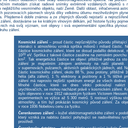
enčním metodám získat radiové snímky extrémně vzdálených objektů s 
 nejbližšího vesmírného objektu, naší Země. Další oblast, infračervená as
ných pozorovacích pásmech skrytá díky velkému útlumu mezihvězdným plyne
ra. Přejdeme-li dobře známou a ze zřejmých důvodů nejstarší a nejrozšířen
é záření, dostáváme se ke krátkým vlnovým délkám, jež historie fyziky pojme
nich má svůj význam, své objevy i svá experimentální specifika plynoucí
ruhu záření.
Kosmické záření
– proud částic nejrůznějšího původu přilétající
interakci s atmosférou vzniká sprška milionů i miliard částic. Ne
částice kosmického záření, které se dosud podařilo detekovat, 
20
10
eV. Sprška z takové částice zasáhne na zemském povrchu
2
km
. Tak energetická částice se objeví přibližně jednou za st
záření je majoritním zdrojem antihmoty na naší planetě.
v supernovách, pulzarech, aktivních galaktických jádrech, atd. N
částic kosmického záření, okolo 88 %, jsou protony, přibližně 
hélia (alfa záření), 1 % elektrony a pozitrony a 1 % těžké p
záření má naprosto nejširší spektrum energií ze všech dodnes
Mnohé částice, které se dnes vědci pokoušejí nalézt
urychlovačích, se mohou nacházet právě v kosmickém záření. K
bylo objeveno v roce 1912 rakouským fyzikem Victorem Hessem 
experimentech ve výšce až 5 300 metrů. S rostoucí výškou sto
atmosféry, a tím byl prokázán kosmický původ záření. Za obj
v roce 1936 Nobelovu cenu za fyziku.
Čerenkovovo záření
– kužel elektromagnetického záření v podob
který vzniká za nabitou částicí pohybující se nadsvětelnou ryc
prostředí.