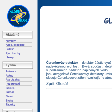
Aktuálně
Novinky
Akce, expedice
Bulletin
Fyz. čtvrtky
Úkazy
Čerenkovův detektor
– detektor částic využ
Fyzika
nadsvětelnou rychlostí. Bývá součástí det
v podzemních nádržích naplněných vodou. St
Animace
jsou aerogelové Čerenkovovy detektory umís
Aplety
sleduje Čerenkovovo záření vznikající v atm
Astrofyzika
Zpět
Glosář
Pozorování
Galerie
Glosář
Slavní
Zvuky
Tabulky