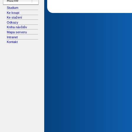
Různé
Studium
Ke koupi
Ke stažení
Odkazy
Kniha návštěv
Mapa serveru
Intranet
Kontakt