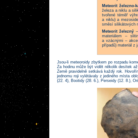
Meteorit železno-
železa a niklu a sil
tvořené téměř výhr
a niklu) a mezoside
směsí silikátových m
Meteorit železný
– 
materiálem – slit
a vzácnými – akces
případů) materiál z 
Jsou-li meteoroidy zbytkem po rozpadu kom
Za hodinu může být vidět několik desítek a
Země pravidelně setkává každý rok. Hovoří
jednomu roji vylétávaly z jediného místa ob
(22. 4), Bootidy (28. 6.), Perseidy (12. 8.), O