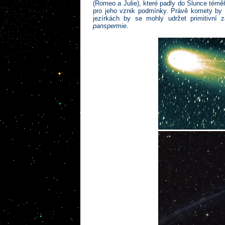
(Romeo a Julie), které padly do Slunce témě
pro jeho vznik podmínky. Právě komety by 
jezírkách by se mohly udržet primitivní
panspermie
.