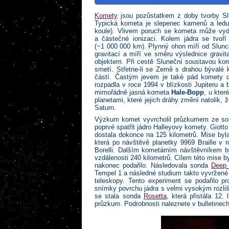
Komety
jsou pozůstatkem z doby tvorby Sl
Typická kometa je slepenec kamenů a ledu 
koule). Vlivem poruch se kometa může vyda
a částečné ionizaci. Kolem jádra se tvoř
(~1 000 000 km). Plynný ohon míří od Slunc
gravitací a míří ve směru výslednice gravi
objektem. Při cestě Sluneční soustavou kom
smetí. Střetne-li se Země s drahou bývalé 
částí. Častým jevem je také pád komety d
rozpadla v roce 1994 v blízkosti Jupiteru a
mimořádně jasná kometa
Hale-Bopp
, u kter
planetami, které jejich dráhy změní natolik, 
Saturn.
Výzkum komet vyvrcholil průzkumem ze s
poprvé spatřit jádro Halleyovy komety. Giotto
dostala dokonce na 125 kilometrů. Mise byl
která po návštěvě planetky 9969 Braille v 
Borelli. Dalším kometárním návštěvníkem 
vzdálenosti 240 kilometrů. Cílem této mise b
nakonec podařilo. Následovala sonda
Deep 
Tempel 1 a následné studium takto vyvržené
teleskopy. Tento experiment se podařilo p
snímky povrchu jádra s velmi vysokým rozli
se stala sonda
Rosetta
, která přistála 12
průzkum. Podrobnosti naleznete v bulletinech