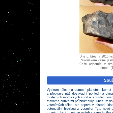
Dne 6. března 2016 kr
Rakouskem velmi jasný
Čeští odborníci z dr
meteorit (
Souč
Výzkum těles na pomezí planetek, komet 
a přepisuje náš dosavadní pohled na dyna
moderních robotických sond a spuštění vysoc
stáváme aktivními průzkumníky. Dnes již dok
vesmírných těles, ale poprvé v historii li
potenciální hrozbou z vesmíru. Tyto nové 
v raných fázích vývoje našeho planetárního s