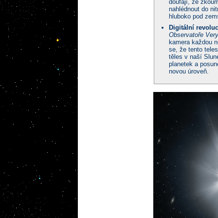
doufají, že zkou
nahlédnout do nit
hluboko pod zem
Digitální revolu
Observatoře Very
kamera každou no
se, že tento tel
těles v naší Slu
planetek a posun
novou úroveň.