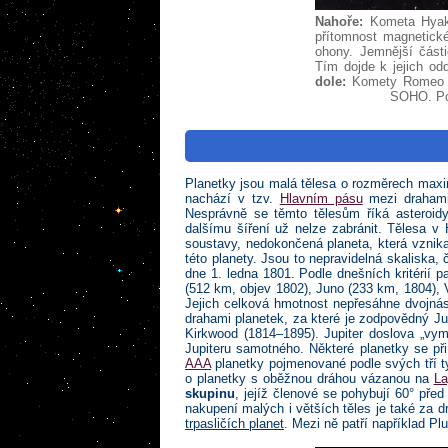
Nahoře:
Kometa Hyaku
přítomnost magnetick
ohony. Jemnější části
Tím dojde k jejich od
dole:
Komety Romeo a 
SOHO. Pov
Planetky jsou malá tělesa o rozměrech maxi
nachází v tzv.
Hlavním pásu
mezi drahami
Nesprávně se těmto tělesům říká asteroidy
dalšímu šíření už nelze zabránit. Tělesa 
soustavy, nedokončená planeta, která vznika
této planety. Jsou to nepravidelná skaliska, 
dne 1. ledna 1801. Podle dnešních kritérií p
(512 km, objev 1802), Juno (233 km, 1804), V
Jejich celková hmotnost nepřesáhne dvojná
drahami planetek, za které je zodpovědný Jup
Kirkwood (1814–1895). Jupiter doslova „vy
Jupiteru samotného. Některé planetky se př
AAA
planetky pojmenované podle svých tří t
o planetky s oběžnou dráhou vázanou na
La
skupinu
, jejíž členové se pohybují 60° před
nakupení malých i větších těles je také za 
trpasličích planet
. Mezi ně patří například Plu