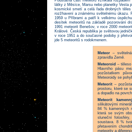
Podstatná část meteorů vznikala rozpadem k
látky z Měsíce, Marsu nebo planetky Vesta př
kosmické smetí a celá řada drobných těles
rozžhavení a známému světelnému úkazu. Pr
1959 u Příbrami a patří k velkému úspěchu
desítek meteoritů na základě pozorování drá
1991 meteorit Benešov, v roce 2000 meteori
Králové. Česká republika je světovou jednič
v roce 1951 a do současné podoby ji přetvo
jde 5 meteoritů s rodokmenem.
Meteor
– světelná 
zpravidla Země.
Meteoroid
– těleso
Hlavního pásu me
pozůstatkem půvo
Meteoroidy se pohyb
Meteorit
– pozůstat
prostoru, které se 
a dopadlo na povrch
Meteorit kamenn
silikátovými miner
84 % kamenných met
která se svým obs
sluneční fotosféry
soustava. 8 % tvoř
přetavením chondri
meteority a diferen