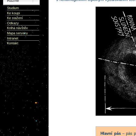
Různé
Studium
Ke koupi
Ke stažení
Odkazy
Kniha návštěv
Mapa serveru
Intranet
Kontakt
Hlavní pás
– pás p