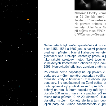
Nahoře:
Úlomky komety
na 21 úlomků, které
Jupiteru.
Prostřední ř
Na pravém snímku, kt
komety. Dolní řada: Na
při průletu mise EPOX
67P/Čurjumov-Gerasi
Na kometách byl ověřen gravitační zákon i 
z let 1456, 1531 a 1607 jsou si velmi podobn
před jejím příletem. Návrat Halleyovy kome
gravitační síla. Unikající částečky prachu 
jako raketě raketový motor. Také tepelné
V některých kometárních ohonech byla doko
1996. Negravitační síly jsou zdrojem změn tra
Po vzniku Země dopadaly na její povrch v 
vody, ale z měření poměru deuteria a vodík
množství vody v horninách už v období její
soustavy. I v současnosti na Zemi občas d
mohl způsobit vyhynutí dinosaurů (před 65 m
bohatý na síru. Místem dopadu by měl být k
dostalo 100 miliard tun síry a prachu, půl 
těleso mělo průměr 10 až 20 kilometrů. Tu
planetky na Zem. Komety ale tu a tam dop
jejich pády do Slunce zanznamenala v „p