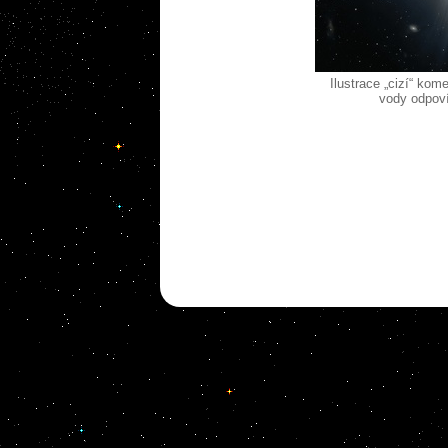
Ilustrace „cizí“ ko
vody odpov