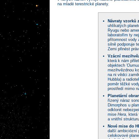
na mladé terestrické planety.
Návraty vzorků z
uhlíkatých plane
Ryugu nebo ame
laboratořím ty ne
přítomnost vody 
silně podporuje t
Zemi přinést práv
Vzácní mezihvěz
která k nám přil
objektech
'Oumu
mezihvězdnou k
na ni vědci zamě
Hubbla) a radiote
poměr těžké vod
prostředí mimo n
Planetární obran
řízený náraz son
Dimorphos u plan
odklonit nebezpe
mise
Hera
, která
a vnitřní struktu
Nové mise do H
další ambiciózní
celokovové plane