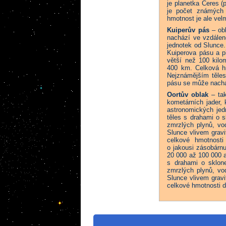
je planetka Ceres 
je počet známých t
hmotnost je ale vel
Kuiperův pás
– obl
nachází ve vzdálen
jednotek od Slunce.
Kuiperova pásu a př
větší než 100 kilo
400 km. Celková h
Nejznámějším těles
pásu se může nacház
Oortův oblak
– tak
kometárních jader,
astronomických jed
těles s drahami o 
zmrzlých plynů, vod
Slunce vlivem gravi
celkové hmotnost
o jakousi zásobárnu
20 000 až 100 000 
s drahami o sklon
zmrzlých plynů, vod
Slunce vlivem gravi
celkové hmotnosti 