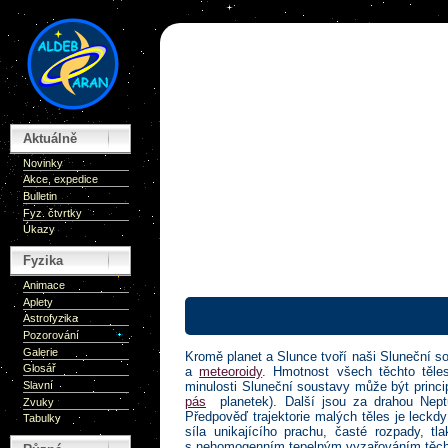
Aktuálně
Novinky
Akce, expedice
Bulletin
Fyz. čtvrtky
Úkazy
Fyzika
Animace
Aplety
Astrofyzika
Pozorování
Galerie
Kromě planet a Slunce tvoří naši Sluneční s
Glosář
a
meteoroidy
. Hmotnost všech těchto těle
minulosti Sluneční soustavy může být princi
Slavní
pás
planetek). Další jsou za drahou Nep
Zvuky
Předpověď trajektorie malých těles je leckdy 
Tabulky
síla unikajícího prachu, časté rozpady, tl
s nehomogenním tepelným vyzařováním těcht