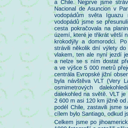
a Chile. Nejprve jsme stráv
Nacional de Asuncion v Para
vodopádům světa Iguazu n
vodopádů jsme se přesunuli
cesta pokračovala na plan
území, které je třikrát větší
krokodýly a domorodci. Po
strávili několik dní výlety 
vlakem, ten ale nyní jezdí j
a nelze se s ním dostat pře
a ve výšce 5 000 metrů přeje
centrála Evropské jižní obse
byla návštěva VLT (Very La
osmimetrových dalekohled
dalekohled na světě. VLT je
2 600 m asi 120 km jižně od 
podél Chile, zastavili jsme
cílem bylo Santiago, odkud j
Celkem jsme po jihoamerické