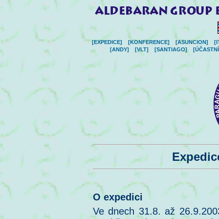
[EXPEDICE]
[KONFERENCE]
[ASUNCION]
[
[ANDY]
[VLT]
[SANTIAGO]
[ÚČASTNÍ
Expedic
O expedici
Ve dnech 31.8. až 26.9.2003