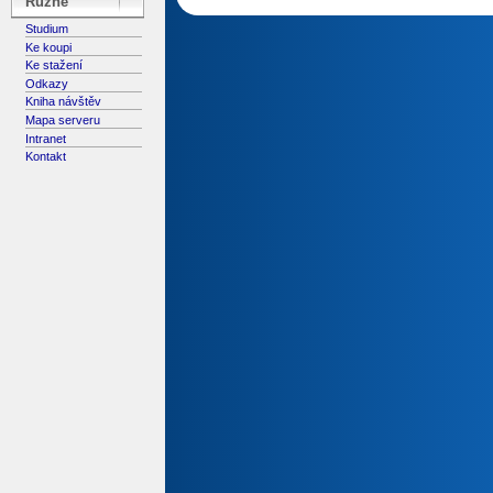
Různé
Studium
Ke koupi
Ke stažení
Odkazy
Kniha návštěv
Mapa serveru
Intranet
Kontakt