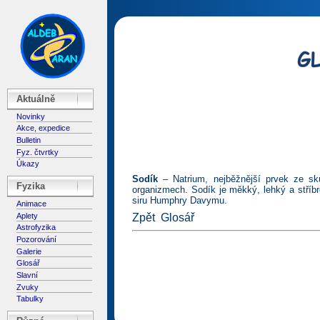
Aktuálně
Novinky
Akce, expedice
Bulletin
Fyz. čtvrtky
Úkazy
Sodík
– Natrium, nejběžnější prvek ze sk
Fyzika
organizmech. Sodík je měkký, lehký a stříbro
siru Humphry Davymu.
Animace
Aplety
Zpět
Glosář
Astrofyzika
Pozorování
Galerie
Glosář
Slavní
Zvuky
Tabulky