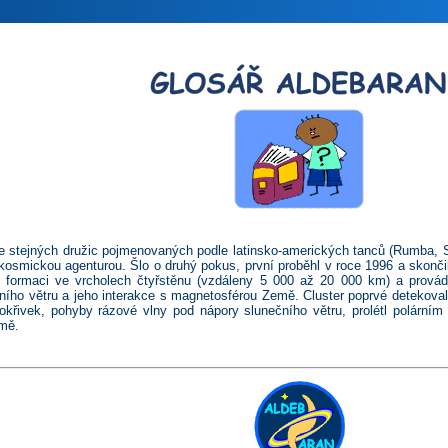
e stejných družic pojmenovaných podle latinsko-amerických tanců (Rumba,
osmickou agenturou. Šlo o druhý pokus, první proběhl v roce 1996 a skonči
 formaci ve vr­cho­lech čtyřstěnu (vzdáleny 5 000 až 20 000 km) a provádě
ního větru a jeho interakce s mag­ne­to­sfé­rou Země. Cluster poprvé deteko
okřivek, pohyby rázové vlny pod nápory slunečního větru, prolétl polárním
mě.