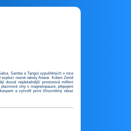
 Salsa, Samba a Tango) vypuštěných v roce
l explozí nosné rakety Ariane. Kolem Země
jí dosud nejdetailnější prostorová měření
val plazmové vlny v magnetopauze, přepojení
 kaspem a vytvořil první třírozměrný obraz