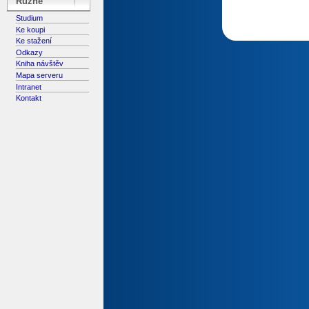
Různé
Studium
Ke koupi
Ke stažení
Odkazy
Kniha návštěv
Mapa serveru
Intranet
Kontakt