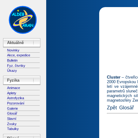
Aktuálně
Novinky
Akce, expedice
Bulletin
Fyz. čtvrtky
Úkazy
Cluster
– čtveřic
Fyzika
2000 Evropskou k
letí ve vzájemné
Animace
parametrů sluneč
Aplety
magnetických sil
Astrofyzika
magnetosféry Ze
Pozorování
Zpět
Glosář
Galerie
Glosář
Slavní
Zvuky
Tabulky