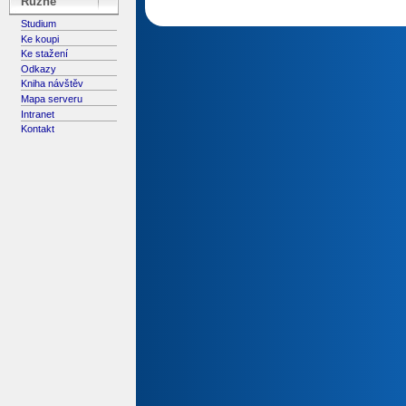
Různé
Studium
Ke koupi
Ke stažení
Odkazy
Kniha návštěv
Mapa serveru
Intranet
Kontakt