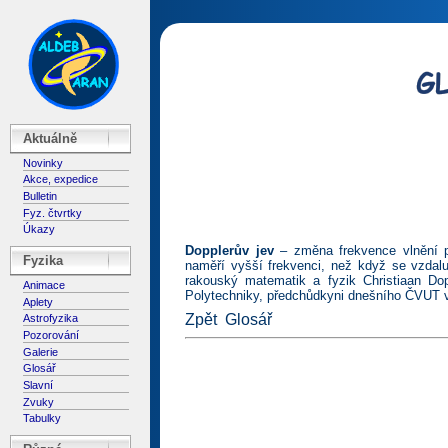
Aktuálně
Novinky
Akce, expedice
Bulletin
Fyz. čtvrtky
Úkazy
Dopplerův jev
– změna frekvence vlnění při
Fyzika
naměří vyšší frekvenci, než když se vzdaluj
rakouský matematik a fyzik Christiaan Dop
Animace
Polytechniky, předchůdkyni dnešního ČVUT 
Aplety
Zpět
Glosář
Astrofyzika
Pozorování
Galerie
Glosář
Slavní
Zvuky
Tabulky