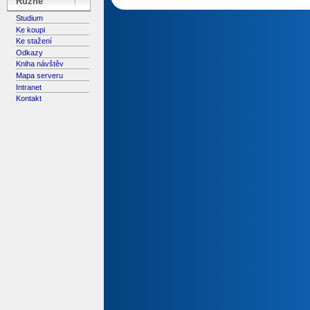
Různé
Studium
Ke koupi
Ke stažení
Odkazy
Kniha návštěv
Mapa serveru
Intranet
Kontakt