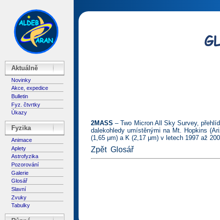
Aktuálně
Novinky
Akce, expedice
Bulletin
Fyz. čtvrtky
Úkazy
2MASS
– Two Micron All Sky Survey, přehlí
Fyzika
dalekohledy umístěnými na Mt. Hopkins (Ari
(1,65 μm) a K (2,17 μm) v letech 1997 až 200
Animace
Aplety
Zpět
Glosář
Astrofyzika
Pozorování
Galerie
Glosář
Slavní
Zvuky
Tabulky