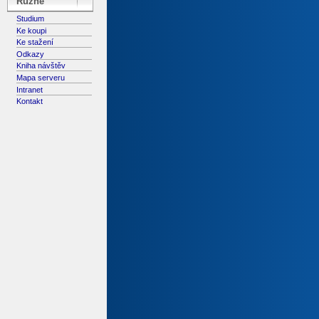
Různé
Studium
Ke koupi
Ke stažení
Odkazy
Kniha návštěv
Mapa serveru
Intranet
Kontakt