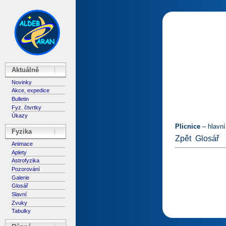
Aktuálně
Novinky
Akce, expedice
Bulletin
Fyz. čtvrtky
Úkazy
Plicnice
– hlavní
Fyzika
Zpět
Glosář
Animace
Aplety
Astrofyzika
Pozorování
Galerie
Glosář
Slavní
Zvuky
Tabulky