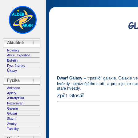
Aktuálně
Novinky
Akce, expedice
Bulletin
Fyz. čtvrtky
Úkazy
Dwarf Galaxy
– trpasličí galaxie. Galaxie 
Fyzika
hvězdy nejrůznějšího stáří, a proto je lze s
Animace
staré hvězdy.
Aplety
Zpět
Glosář
Astrofyzika
Pozorování
Galerie
Glosář
Slavní
Zvuky
Tabulky