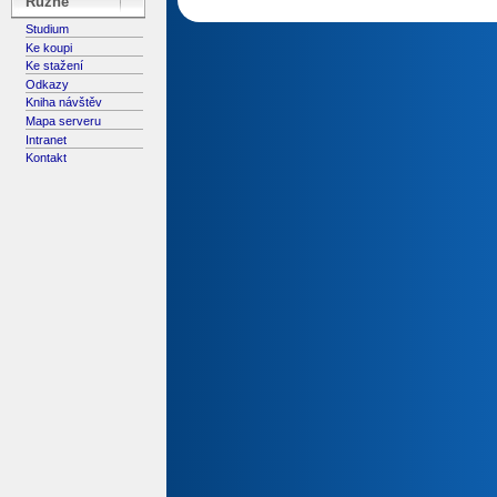
Různé
Studium
Ke koupi
Ke stažení
Odkazy
Kniha návštěv
Mapa serveru
Intranet
Kontakt