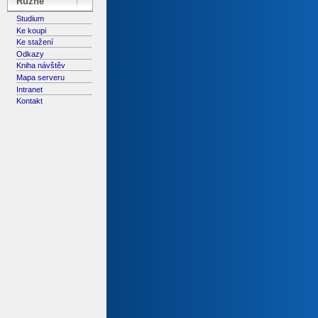
Různé
Studium
Ke koupi
Ke stažení
Odkazy
Kniha návštěv
Mapa serveru
Intranet
Kontakt