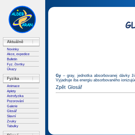
Aktuálně
Novinky
Akce, expedice
Bulletin
Fyz. čtvrtky
Úkazy
Gy
– gray, jednotka absorbovanej dávky žia
Fyzika
Vyjadruje iba energiu absorbovaného ionizujú
Animace
Zpět
Glosář
Aplety
Astrofyzika
Pozorování
Galerie
Glosář
Slavní
Zvuky
Tabulky