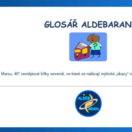
 Marsu, 40° zeměpisné šířky severně, ve které se nalézají mýtické „úkazy“ 