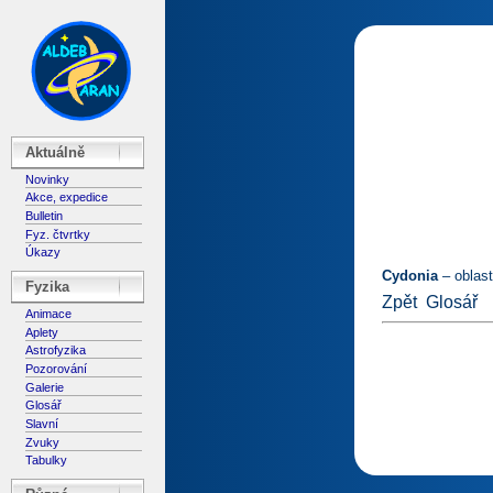
Aktuálně
Novinky
Akce, expedice
Bulletin
Fyz. čtvrtky
Úkazy
Cydonia
– oblast
Fyzika
Zpět
Glosář
Animace
Aplety
Astrofyzika
Pozorování
Galerie
Glosář
Slavní
Zvuky
Tabulky