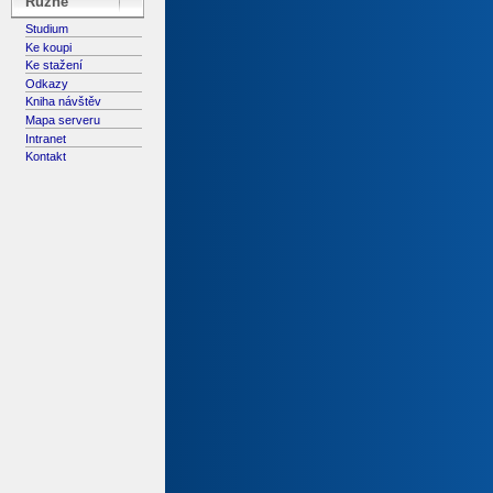
Různé
Studium
Ke koupi
Ke stažení
Odkazy
Kniha návštěv
Mapa serveru
Intranet
Kontakt