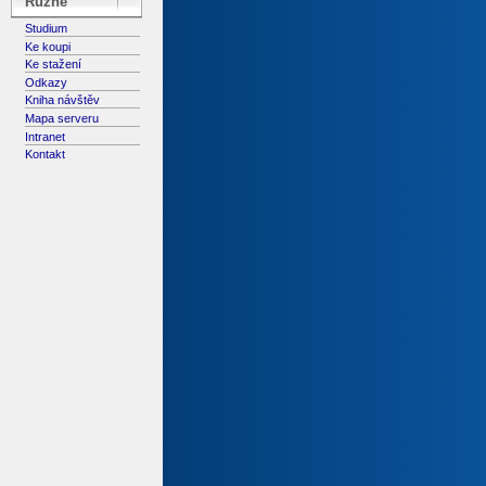
Různé
Studium
Ke koupi
Ke stažení
Odkazy
Kniha návštěv
Mapa serveru
Intranet
Kontakt