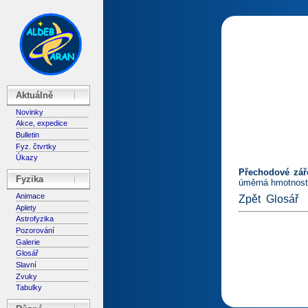
Aktuálně
Novinky
Akce, expedice
Bulletin
Fyz. čtvrtky
Úkazy
Přechodové zář
Fyzika
úměrná hmotnosti
Animace
Zpět
Glosář
Aplety
Astrofyzika
Pozorování
Galerie
Glosář
Slavní
Zvuky
Tabulky