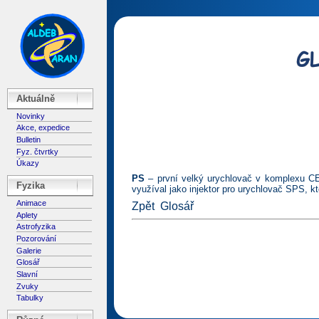
Aktuálně
Novinky
Akce, expedice
Bulletin
Fyz. čtvrtky
Úkazy
PS
– první velký urychlovač v komplexu CE
Fyzika
využíval jako injektor pro urychlovač SPS, 
Animace
Zpět
Glosář
Aplety
Astrofyzika
Pozorování
Galerie
Glosář
Slavní
Zvuky
Tabulky