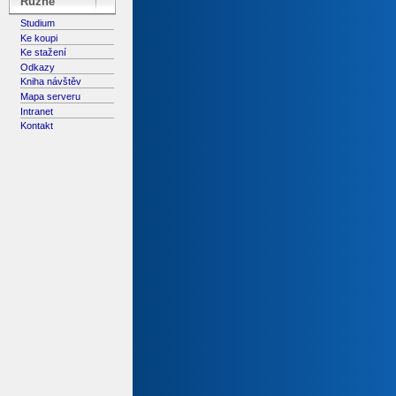
Různé
Studium
Ke koupi
Ke stažení
Odkazy
Kniha návštěv
Mapa serveru
Intranet
Kontakt