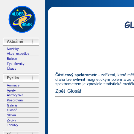
Aktuálně
Novinky
Akce, expedice
Bulletin
Fyz. čtvrtky
Úkazy
Částicový spektrometr
– zařízení, které měř
Fyzika
dráhu lze ovlivnit magnetickým polem a ze z
spektrometrem je zpravidla statistické rozděle
Animace
Aplety
Zpět
Glosář
Astrofyzika
Pozorování
Galerie
Glosář
Slavní
Zvuky
Tabulky