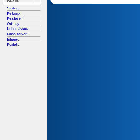
Různé
Studium
Ke koupi
Ke stažení
Odkazy
Kniha návštěv
Mapa serveru
Intranet
Kontakt