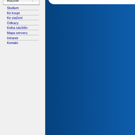
Různé
Studium
Ke koupi
Ke stažení
Odkazy
Kniha návštěv
Mapa serveru
Intranet
Kontakt