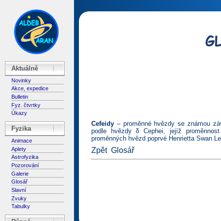
Aktuálně
Novinky
Akce, expedice
Bulletin
Fyz. čtvrtky
Úkazy
Cefeidy
– proměnné hvězdy se známou závisl
Fyzika
podle hvězdy δ Cephei, jejíž proměnnost 
proměnných hvězd poprvé Henrietta Swan Lea
Animace
Aplety
Zpět
Glosář
Astrofyzika
Pozorování
Galerie
Glosář
Slavní
Zvuky
Tabulky