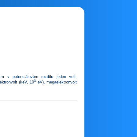
ím v potenciálovém rozdílu jeden volt,
3
ektronvolt (keV, 10
eV), megaelektronvolt