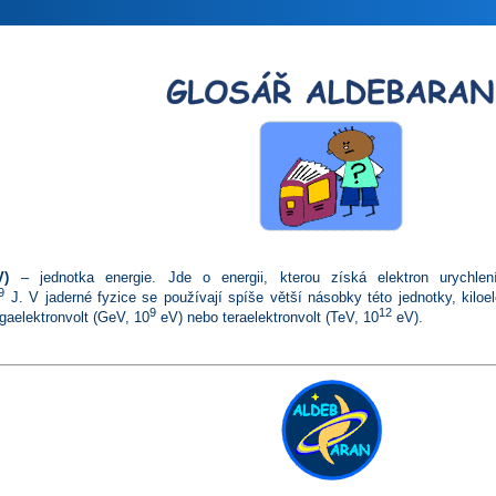
V)
– jednotka energie. Jde o energii, kterou získá elektron urychlen
9
J. V jaderné fyzice se používají spíše větší násobky této jednotky, kiloel
9
12
gaelektronvolt (GeV, 10
eV) nebo teraelektronvolt (TeV, 10
eV).