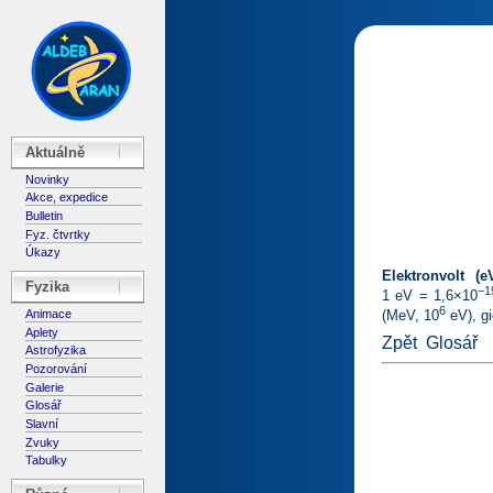
Aktuálně
Novinky
Akce, expedice
Bulletin
Fyz. čtvrtky
Úkazy
Elektronvolt (e
Fyzika
−1
1 eV = 1,6×10
6
Animace
(MeV, 10
eV), gi
Aplety
Zpět
Glosář
Astrofyzika
Pozorování
Galerie
Glosář
Slavní
Zvuky
Tabulky