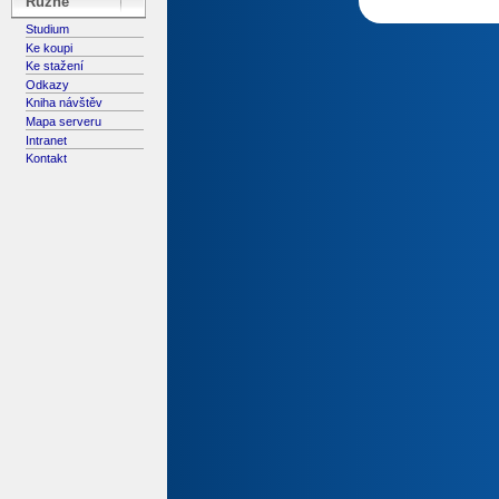
Různé
Studium
Ke koupi
Ke stažení
Odkazy
Kniha návštěv
Mapa serveru
Intranet
Kontakt