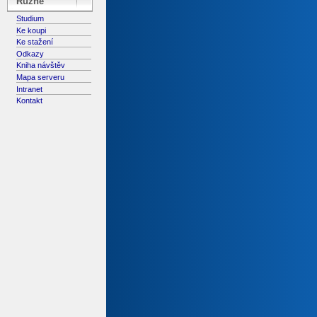
Různé
Studium
Ke koupi
Ke stažení
Odkazy
Kniha návštěv
Mapa serveru
Intranet
Kontakt