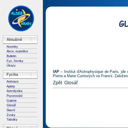
Aktuálně
Novinky
Akce, expedice
Bulletin
Fyz. čtvrtky
Úkazy
IAP
– Institut d'Astrophysique de Paris, jde
Fyzika
Pierra a Marie Curriových ve Francii. Založen
Animace
Zpět
Glosář
Aplety
Astrofyzika
Pozorování
Galerie
Glosář
Slavní
Zvuky
Tabulky