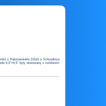
snímků z Palomarského (USA) a Schmidtova
pole 6,5°×6,5° byly skenovány s rozlišením