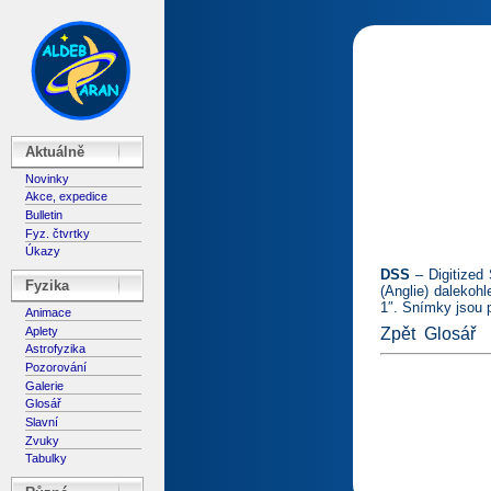
Aktuálně
Novinky
Akce, expedice
Bulletin
Fyz. čtvrtky
Úkazy
DSS
– Digitized
Fyzika
(Anglie) dalekoh
1″. Snímky jsou 
Animace
Aplety
Zpět
Glosář
Astrofyzika
Pozorování
Galerie
Glosář
Slavní
Zvuky
Tabulky