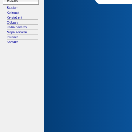
Různé
Studium
Ke koupi
Ke stažení
Odkazy
Kniha návštěv
Mapa serveru
Intranet
Kontakt