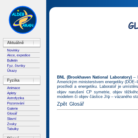
Aktuálně
Novinky
Akce, expedice
Bulletin
Fyz. čtvrtky
Úkazy
BNL (Brookhaven National Laboratory)
– B
Fyzika
Americkým ministerstvem energetiky (DOE–U.S
prostředí a energetiku. Laboratoř je umíst
Animace
objev narušení CP symetrie, objev těžkéh
Aplety
modelem či objev částice J/ψ – vázaného sta
Astrofyzika
Pozorování
Zpět
Glosář
Galerie
Glosář
Slavní
Zvuky
Tabulky