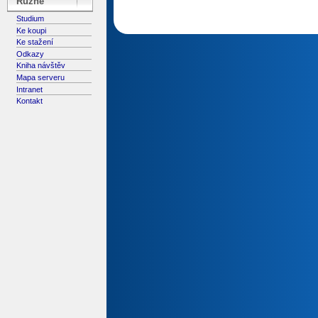
Různé
Studium
Ke koupi
Ke stažení
Odkazy
Kniha návštěv
Mapa serveru
Intranet
Kontakt