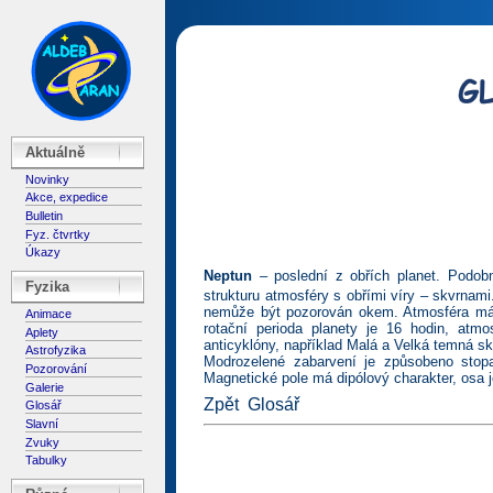
Aktuálně
Novinky
Akce, expedice
Bulletin
Fyz. čtvrtky
Úkazy
Neptun
– poslední z obřích planet. Podobn
Fyzika
strukturu atmosféry s obřími víry – skvrnami
nemůže být pozorován okem. Atmosféra má pá
Animace
rotační perioda planety je 16 hodin, atm
Aplety
anticyklóny, například Malá a Velká temná s
Astrofyzika
Modrozelené zabarvení je způsobeno stop
Pozorování
Magnetické pole má dipólový charakter, osa 
Galerie
Zpět
Glosář
Glosář
Slavní
Zvuky
Tabulky