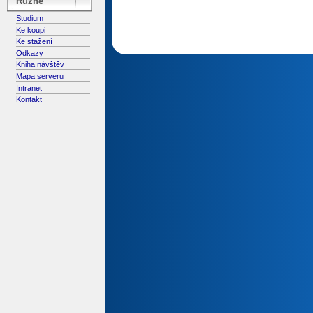
Různé
Studium
Ke koupi
Ke stažení
Odkazy
Kniha návštěv
Mapa serveru
Intranet
Kontakt