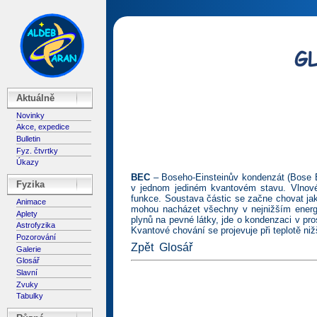
Aktuálně
Novinky
Akce, expedice
Bulletin
Fyz. čtvrtky
Úkazy
BEC
– Boseho-Einsteinův kondenzát (Bose E
Fyzika
v jednom jediném kvantovém stavu. Vlnové
funkce. Soustava částic se začne chovat ja
Animace
mohou nacházet všechny v nejnižším energ
Aplety
plynů na pevné látky, jde o kondenzaci v pr
Astrofyzika
Kvantové chování se projevuje při teplotě niž
Pozorování
Zpět
Glosář
Galerie
Glosář
Slavní
Zvuky
Tabulky