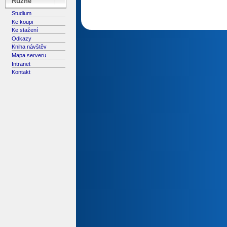
Různé
Studium
Ke koupi
Ke stažení
Odkazy
Kniha návštěv
Mapa serveru
Intranet
Kontakt