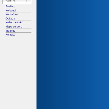
Různé
Studium
Ke koupi
Ke stažení
Odkazy
Kniha návštěv
Mapa serveru
Intranet
Kontakt