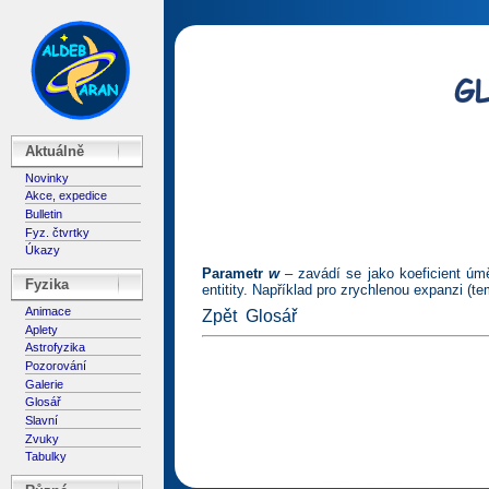
Aktuálně
Novinky
Akce, expedice
Bulletin
Fyz. čtvrtky
Úkazy
Parametr
w
– zavádí se jako koeficient úm
Fyzika
entitity. Například pro zrychlenou expanzi 
Animace
Zpět
Glosář
Aplety
Astrofyzika
Pozorování
Galerie
Glosář
Slavní
Zvuky
Tabulky