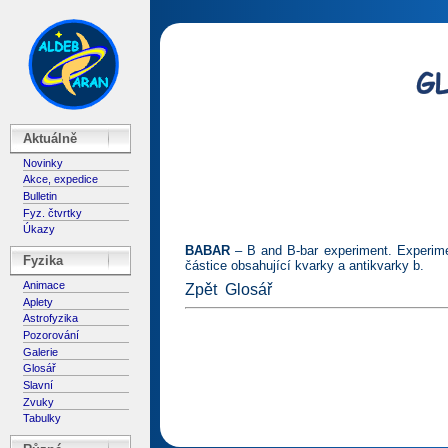
Aktuálně
Novinky
Akce, expedice
Bulletin
Fyz. čtvrtky
Úkazy
BABAR
– B and B-bar experiment. Experimen
Fyzika
částice obsahující kvarky a antikvarky b.
Animace
Zpět
Glosář
Aplety
Astrofyzika
Pozorování
Galerie
Glosář
Slavní
Zvuky
Tabulky