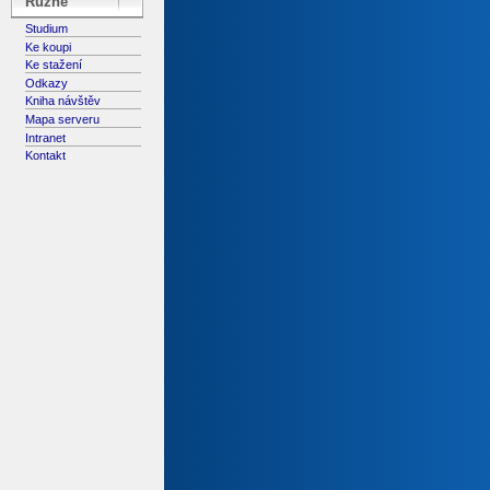
Různé
Studium
Ke koupi
Ke stažení
Odkazy
Kniha návštěv
Mapa serveru
Intranet
Kontakt