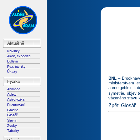
Aktuálně
Novinky
Akce, expedice
Bulletin
Fyz. čtvrtky
Úkazy
BNL
– Brookhaven
Fyzika
ministerstvem e
a energetiku. La
Animace
symetrie, objev 
Aplety
vázaného stavu k
Astrofyzika
Pozorování
Zpět
Glosář
Galerie
Glosář
Slavní
Zvuky
Tabulky