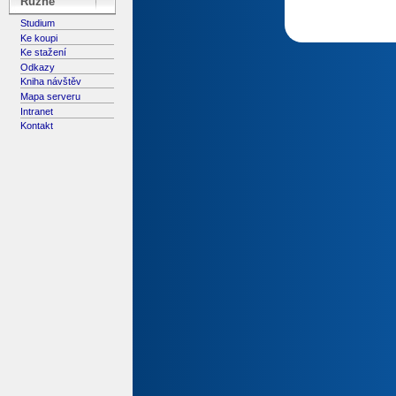
Různé
Studium
Ke koupi
Ke stažení
Odkazy
Kniha návštěv
Mapa serveru
Intranet
Kontakt