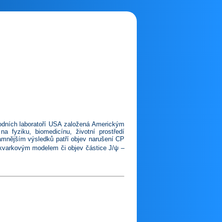
rodních laboratoří USA založená Americkým
a fyziku, biomedicínu, životní prostředí
namnějším výsledků patří objev narušení CP
varkovým modelem či objev částice J/ψ –