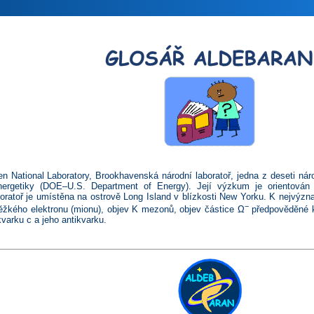
 National Laboratory, Brookhavenská národní laboratoř, jedna z deseti ná
nergetiky (DOE–U.S. Department of Energy). Její výzkum je orientován n
boratoř je umístěna na ostrově Long Island v blízkosti New Yorku. K nejvýz
−
těžkého elektronu (mionu), objev K mezonů, objev částice Ω
předpověděné k
varku c a jeho antikvarku.