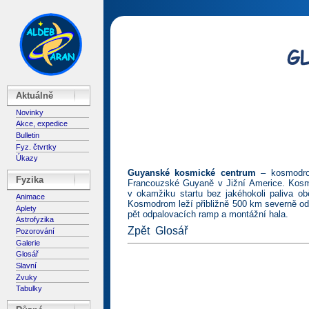
Aktuálně
Novinky
Akce, expedice
Bulletin
Fyz. čtvrtky
Úkazy
Guyanské kosmické centrum
– kosmodrom
Fyzika
Francouzské Guyaně v Jižní Americe. Kosmod
v okamžiku startu bez jakéhokoli paliva o
Animace
Kosmodrom leží přibližně 500 km severně od 
Aplety
pět odpalovacích ramp a montážní hala.
Astrofyzika
Zpět
Glosář
Pozorování
Galerie
Glosář
Slavní
Zvuky
Tabulky