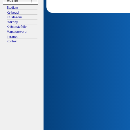
Různé
Studium
Ke koupi
Ke stažení
Odkazy
Kniha návštěv
Mapa serveru
Intranet
Kontakt