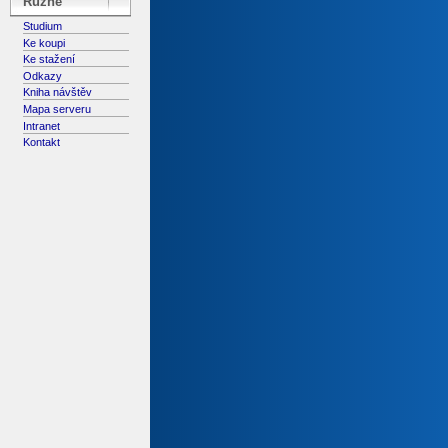
Různé
Studium
Ke koupi
Ke stažení
Odkazy
Kniha návštěv
Mapa serveru
Intranet
Kontakt