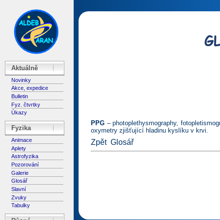
Aktuálně
Novinky
Akce, expedice
Bulletin
Fyz. čtvrtky
Úkazy
PPG
– photoplethysmography, fotopletismogr
Fyzika
oxymetry zjišťující hladinu kyslíku v krvi.
Animace
Zpět
Glosář
Aplety
Astrofyzika
Pozorování
Galerie
Glosář
Slavní
Zvuky
Tabulky