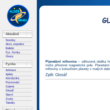
Aktuálně
Novinky
Akce, expedice
Bulletin
Fyz. čtvrtky
Úkazy
Planetární mlhovina
– odhozená obálka hvě
Fyzika
může přítomné magnetické pole. Planetární
mlhoviny s kotoučkem planety v malých dale
Animace
Aplety
Zpět
Glosář
Astrofyzika
Pozorování
Galerie
Glosář
Slavní
Zvuky
Tabulky