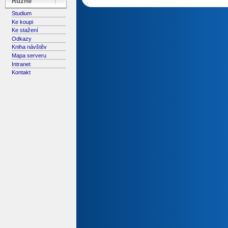
Různé
Studium
Ke koupi
Ke stažení
Odkazy
Kniha návštěv
Mapa serveru
Intranet
Kontakt