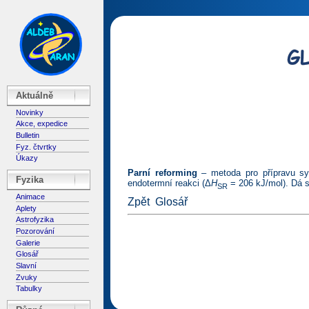
Aktuálně
Novinky
Akce, expedice
Bulletin
Fyz. čtvrtky
Úkazy
Parní reforming
– metoda pro přípravu sy
Fyzika
endotermní reakci (Δ
H
= 206 kJ/mol). Dá s
SR
Animace
Zpět
Glosář
Aplety
Astrofyzika
Pozorování
Galerie
Glosář
Slavní
Zvuky
Tabulky