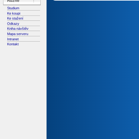
Různé
Studium
Ke koupi
Ke stažení
Odkazy
Kniha návštěv
Mapa serveru
Intranet
Kontakt