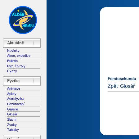
Aktuálně
Novinky
Akce, expedice
Bulletin
Fyz. čtvrtky
Úkazy
Femtosekunda
–
Fyzika
Zpět
Glosář
Animace
Aplety
Astrofyzika
Pozorování
Galerie
Glosář
Slavní
Zvuky
Tabulky