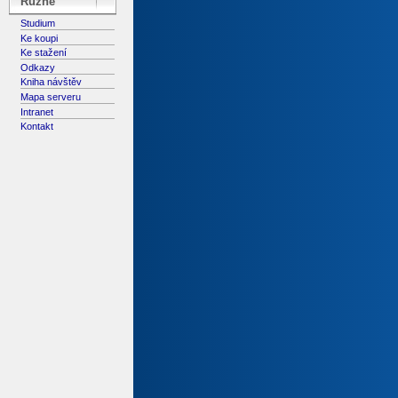
Různé
Studium
Ke koupi
Ke stažení
Odkazy
Kniha návštěv
Mapa serveru
Intranet
Kontakt