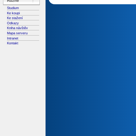
Různé
Studium
Ke koupi
Ke stažení
Odkazy
Kniha návštěv
Mapa serveru
Intranet
Kontakt