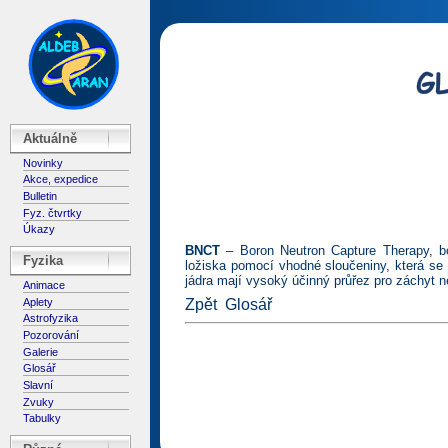
Aktuálně
Novinky
Akce, expedice
Bulletin
Fyz. čtvrtky
Úkazy
BNCT
– Boron Neutron Capture Therapy, bó
Fyzika
ložiska pomocí vhodné sloučeniny, která se
jádra mají vysoký účinný průřez pro záchyt n
Animace
Aplety
Zpět
Glosář
Astrofyzika
Pozorování
Galerie
Glosář
Slavní
Zvuky
Tabulky